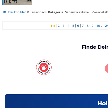
10 Urlaubsbilder
0 Reisevideos
Kategorie:
Sehenswürdigke... - Veransta
[1]
|
2
|
3
|
4
|
5
|
6
|
7
|
8
|
9
|
10
...
2
Finde Dei
Hol