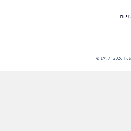
Erklär
© 1999 - 2026 Holi