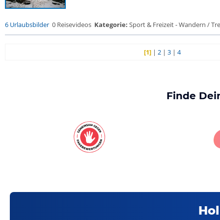
6 Urlaubsbilder
0 Reisevideos
Kategorie:
Sport & Freizeit - Wandern / Trek
[1]
|
2
|
3
|
4
Finde Dei
Hol