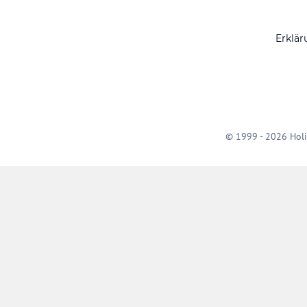
Erklär
© 1999 - 2026 Holi