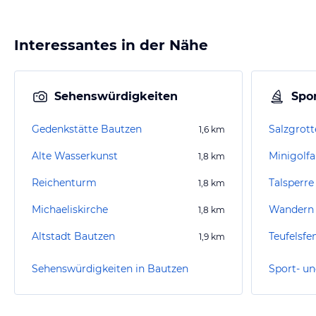
Interessantes in der Nähe
Sehenswürdigkeiten
Spor
Gedenkstätte Bautzen
Salzgrott
1,6
km
Alte Wasserkunst
Minigolf
1,8
km
Reichenturm
Talsperre
1,8
km
Michaeliskirche
1,8
km
Altstadt Bautzen
1,9
km
Sehenswürdigkeiten in Bautzen