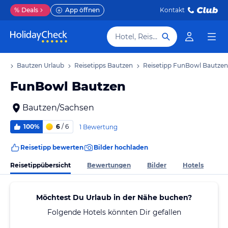
%
Deals
App öffnen
Kontakt
Hotel, Reiseziel
ub
Bautzen Urlaub
Reisetipps Bautzen
Reisetipp FunBowl Bautzen
FunBowl Bautzen
Bautzen/Sachsen
100%
6
/ 6
1 Bewertung
Reisetipp bewerten
Bilder hochladen
Reisetippübersicht
Bewertungen
Bilder
Hotels
Möchtest Du Urlaub in der Nähe buchen?
Folgende Hotels könnten Dir gefallen