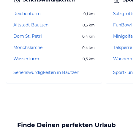
Reichenturm
Salzgrott
0,1
km
Altstadt Bautzen
FunBowl 
0,3
km
Dom St. Petri
Minigolf
0,4
km
Mönchskirche
Talsperre
0,4
km
Wasserturm
Wandern 
0,5
km
Sehenswürdigkeiten in Bautzen
Finde Deinen perfekten Urlaub