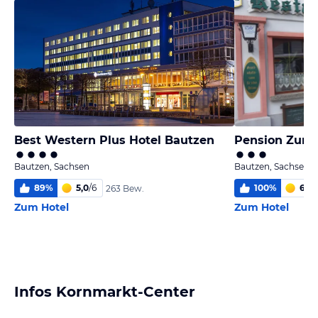
Best Western Plus Hotel Bautzen
Pension Zum 
Bautzen, Sachsen
Bautzen, Sachsen
89
%
5,0
/
6
100
%
6,0
/
263 Bew.
Zum Hotel
Zum Hotel
Infos Kornmarkt-Center