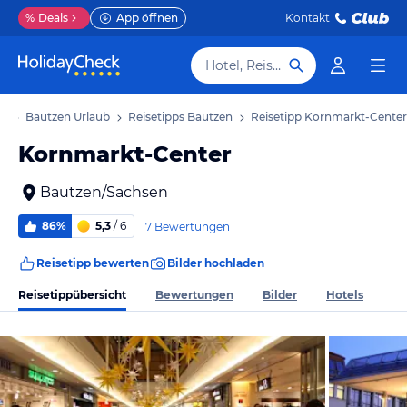
%
Deals
App öffnen
Kontakt
Hotel, Reiseziel
ub
Bautzen Urlaub
Reisetipps Bautzen
Reisetipp Kornmarkt-Center
Kornmarkt-Center
Bautzen/Sachsen
86%
5,3
/ 6
7 Bewertungen
Reisetipp bewerten
Bilder hochladen
Reisetippübersicht
Bewertungen
Bilder
Hotels