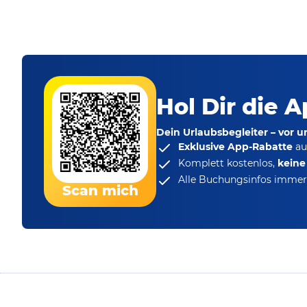
Hol Dir die A
Dein Urlaubsbegleiter – vor 
Exklusive App-Rabatte
au
Komplett kostenlos,
kein
Alle Buchungsinfos immer 
Scan mich