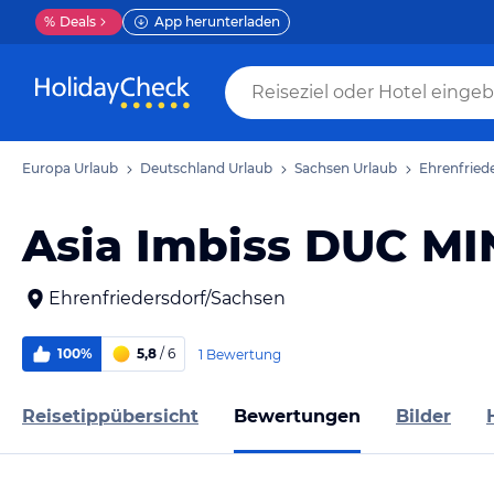
%
Deals
App herunterladen
Europa Urlaub
Deutschland Urlaub
Sachsen Urlaub
Ehrenfried
Asia Imbiss DUC M
Ehrenfriedersdorf/Sachsen
100%
5,8
/ 6
1 Bewertung
Reisetippübersicht
Bewertungen
Bilder