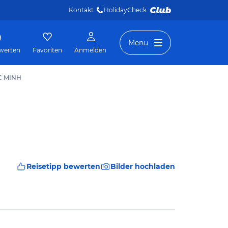
Kontakt
HolidayCheck 
Menü
werten
Favoriten
Anmelden
UC MINH
Reisetipp bewerten
Bilder hochladen