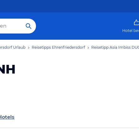
Hotel be
ersdorf Urlaub
Reisetipps Ehrenfriedersdorf
Reisetipp Asia Imbiss D
INH
Hotels