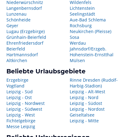
Niederwürschnitz
Wildenfels
Langenbernsdorf
Lichtenstein
Lunzenau
Seelingstädt
Schönheide
Aue-Bad Schlema
Geyer
Rochsburg
Lugau (Erzgebirge)
Neukirchen (Pleisse)
Grünhain-Beierfeld
Sosa
Ehrenfriedersdorf
Werdau
Beierfeld
Jahnsdorf/Erzgeb.
Hartmannsdorf
Hohenstein-Ernstthal
Altkirchen
Mülsen
Beliebte Urlaubsgebiete
Erzgebirge
Rinne Dresden (Rudolf-
Vogtland
Harbig-Stadion)
Leipzig - Süd
Leipzig - Alt-West
Leipzig - Ost
Leipzig - Nord
Leipzig - Nordwest
Leipzig - Südost
Leipzig - Südwest
Leipzig - Nordost
Leipzig - West
Geiseltalsee
Fichtelgebirge
Leipzig - Mitte
Messe Leipzig