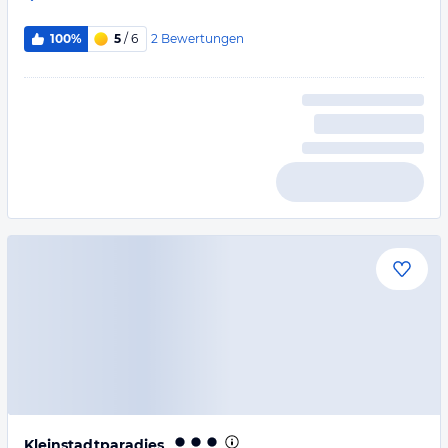
2
Bewertungen
100%
5
/ 6
Kleinstadtparadies