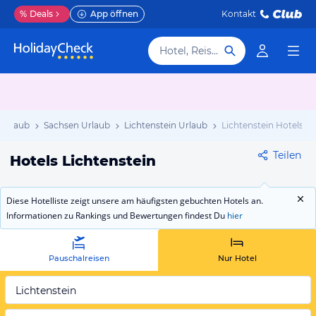
%
Deals
App öffnen
Kontakt
Hotel, Reiseziel
 Urlaub
Sachsen Urlaub
Lichtenstein Urlaub
Lichtenstein Hotels
Teilen
Hotels Lichtenstein
Diese Hotelliste zeigt unsere am häufigsten gebuchten Hotels an.
Informationen zu Rankings und Bewertungen findest Du
hier
Pauschalreisen
Nur Hotel
Lichtenstein