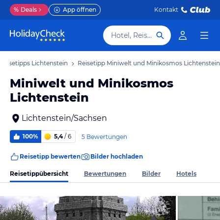
%
Deals
App öffnen
Kontakt
Hotel, Reiseziel
Reisetipps Lichtenstein
Reisetipp Miniwelt und Minikosmos Lichtenstein
Miniwelt und Minikosmos
Lichtenstein
Lichtenstein/Sachsen
100%
5,4
/ 6
5 Bewertungen
Reisetipp bewerten
Bilder hochladen
Reisetippübersicht
Bewertungen
Bilder
Hotels