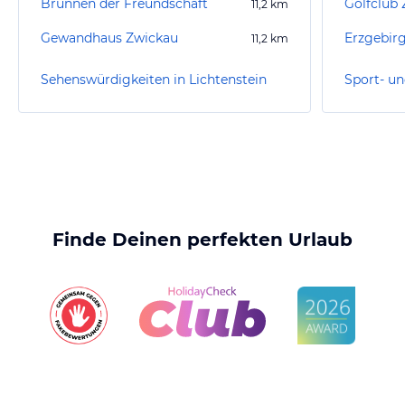
Brunnen der Freundschaft
Golfclub 
11,2
km
Gewandhaus Zwickau
Erzgebir
11,2
km
Sehenswürdigkeiten in Lichtenstein
Finde Deinen perfekten Urlaub