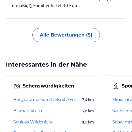
ermäßigt), Familienticket 30 Euro.
Alle Bewertungen (5)
Interessantes in der Nähe
Sehenswürdigkeiten
Spor
Bergbaumuseum Oelsnitz/Erzgebirge
Miniaturw
7,4
km
Bismarckturm
Sachsenr
7,6
km
Schloss Wildenfels
Schwimm
11,0
km