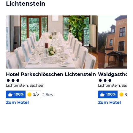
Lichtenstein
Hotel Parkschlösschen Lichtenstein
Waldgasthof 
Lichtenstein, Sachsen
Lichtenstein, Sachs
100
%
5
/
6
100
%
6,0
/
2 Bew.
Zum Hotel
Zum Hotel