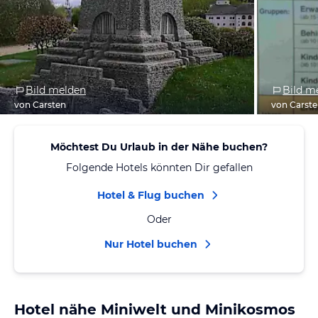
Bild melden
Bild m
von Carsten
von Carst
Möchtest Du Urlaub in der Nähe buchen?
Folgende Hotels könnten Dir gefallen
Hotel & Flug buchen
Oder
Nur Hotel buchen
Hotel nähe Miniwelt und Minikosmos