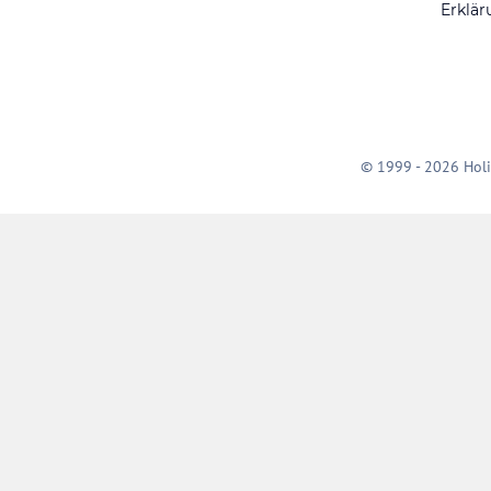
Erklär
© 1999 - 2026 Holi