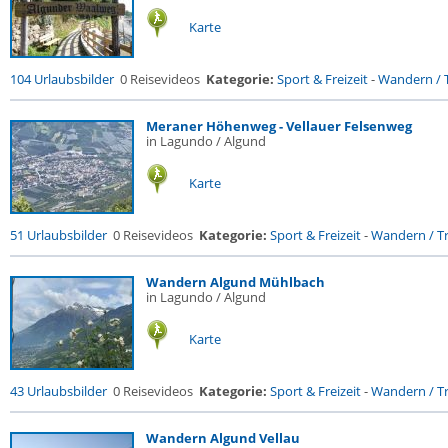
Karte
104 Urlaubsbilder
0 Reisevideos
Kategorie:
Sport & Freizeit
-
Wandern / T
Meraner Höhenweg - Vellauer Felsenweg
in Lagundo / Algund
Karte
51 Urlaubsbilder
0 Reisevideos
Kategorie:
Sport & Freizeit
-
Wandern / Tr
Wandern Algund Mühlbach
in Lagundo / Algund
Karte
43 Urlaubsbilder
0 Reisevideos
Kategorie:
Sport & Freizeit
-
Wandern / Tr
Wandern Algund Vellau