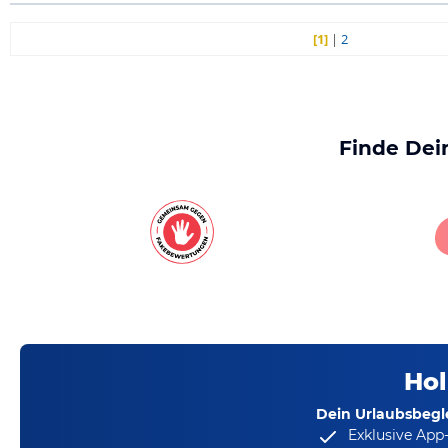
[1]
|
2
Finde Dei
Hol
Dein Urlaubsbegle
Exklusive App