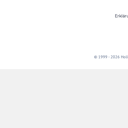
Erklär
© 1999 - 2026 Holi