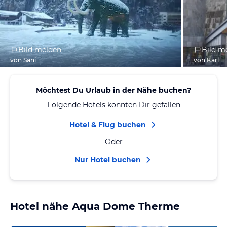
Bild melden
Bild m
von Sani
von Karl
Möchtest Du Urlaub in der Nähe buchen?
Folgende Hotels könnten Dir gefallen
Hotel & Flug buchen
Oder
Nur Hotel buchen
Hotel nähe Aqua Dome Therme