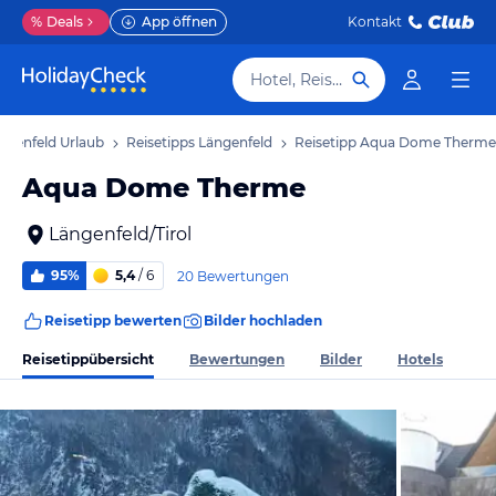
%
Deals
App öffnen
Kontakt
Hotel, Reiseziel
ngenfeld Urlaub
Reisetipps Längenfeld
Reisetipp Aqua Dome Therme
Aqua Dome Therme
Längenfeld/Tirol
95%
5,4
/ 6
20 Bewertungen
Reisetipp bewerten
Bilder hochladen
Reisetippübersicht
Bewertungen
Bilder
Hotels