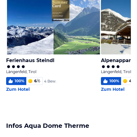
Ferienhaus Steindl
Alpenappart 
Längenfeld, Tirol
Längenfeld, Tirol
100
%
6
/
6
100
%
4,0
/
4 Bew.
Zum Hotel
Zum Hotel
Infos Aqua Dome Therme