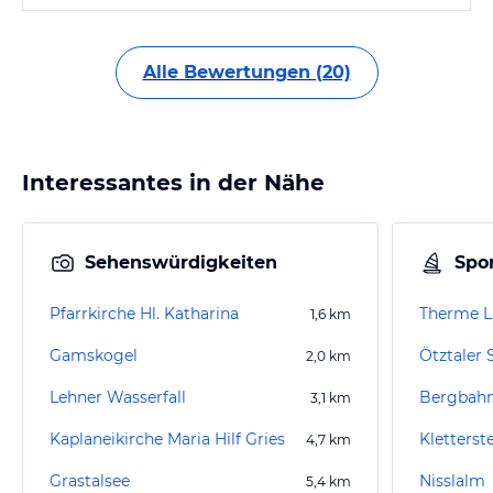
Alle Bewertungen (20)
Interessantes in der Nähe
Sehenswürdigkeiten
Spor
Pfarrkirche Hl. Katharina
Therme L
1,6
km
Gamskogel
Ötztaler
2,0
km
Lehner Wasserfall
Bergbahn
3,1
km
Kaplaneikirche Maria Hilf Gries
Kletterst
4,7
km
Grastalsee
Nisslalm
5,4
km