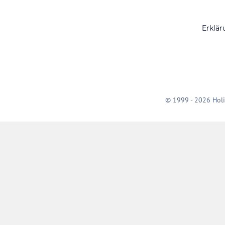
Erklär
© 1999 - 2026 Holi