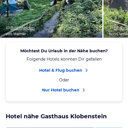
Bild melden
Bild m
von Werner
von Cleme
Möchtest Du Urlaub in der Nähe buchen?
Folgende Hotels könnten Dir gefallen
Hotel & Flug buchen
Oder
Nur Hotel buchen
Hotel nähe Gasthaus Klobenstein