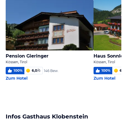
Pension Gieringer
Haus Sonnleit
Kössen, Tirol
Kössen, Tirol
100
%
6,0
/
6
100
%
6,0
/
146 Bew.
Zum Hotel
Zum Hotel
Infos Gasthaus Klobenstein