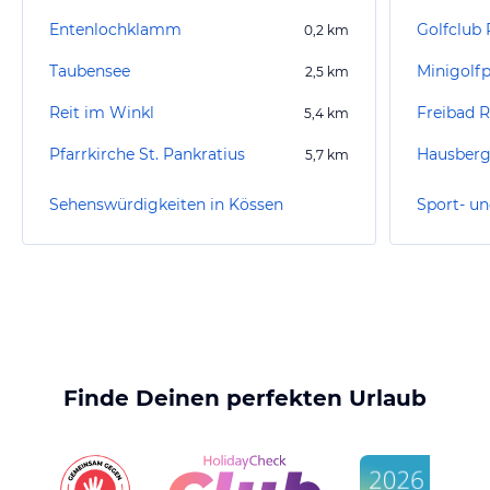
Entenlochklamm
Golfclub 
0,2
km
Taubensee
Minigolfp
2,5
km
Reit im Winkl
Freibad R
5,4
km
Pfarrkirche St. Pankratius
5,7
km
Sehenswürdigkeiten in Kössen
Sport- un
Finde Deinen perfekten Urlaub