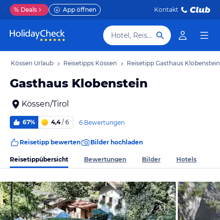
%
Deals
App öffnen
Kontakt
Hotel, Reiseziel
b
Kössen Urlaub
Reisetipps Kössen
Reisetipp Gasthaus Klobenstein
Gasthaus Klobenstein
Kössen/Tirol
67%
4,4
/ 6
6 Bewertungen
Reisetipp bewerten
Bilder hochladen
Reisetippübersicht
Bewertungen
Bilder
Hotels