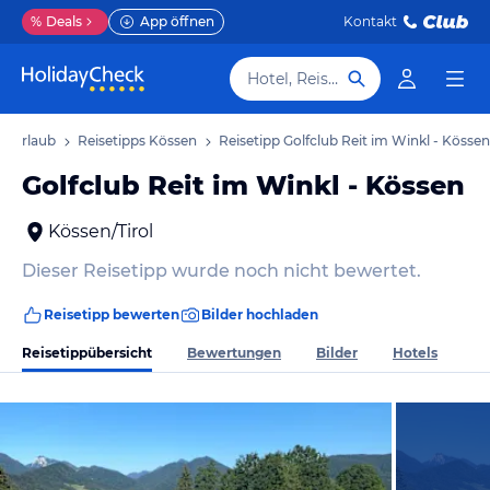
%
Deals
App öffnen
Kontakt
Hotel, Reiseziel
n Urlaub
Reisetipps Kössen
Reisetipp Golfclub Reit im Winkl - Kössen
Golfclub Reit im Winkl - Kössen
Kössen/Tirol
Dieser Reisetipp wurde noch nicht bewertet.
Reisetipp bewerten
Bilder hochladen
Reisetippübersicht
Bewertungen
Bilder
Hotels