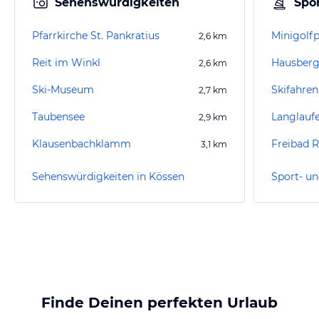
Sehenswürdigkeiten
Spor
Pfarrkirche St. Pankratius
Minigolfp
2,6
km
Reit im Winkl
2,6
km
Ski-Museum
Skifahren
2,7
km
Taubensee
Langlauf
2,9
km
Klausenbachklamm
Freibad R
3,1
km
Sehenswürdigkeiten in Kössen
Sport- un
Finde Deinen perfekten Urlaub