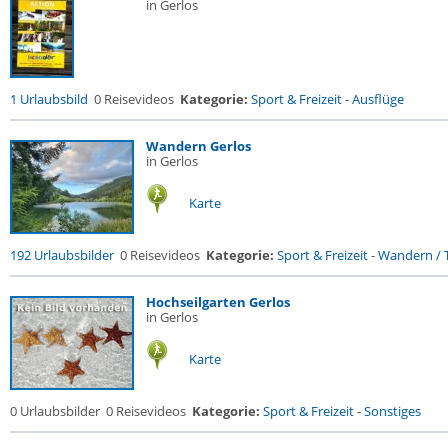
in Gerlos
1 Urlaubsbild
0 Reisevideos
Kategorie:
Sport & Freizeit
-
Ausflüge
Wandern Gerlos
in Gerlos
Karte
192 Urlaubsbilder
0 Reisevideos
Kategorie:
Sport & Freizeit
-
Wandern / T
Hochseilgarten Gerlos
in Gerlos
Karte
0 Urlaubsbilder
0 Reisevideos
Kategorie:
Sport & Freizeit
-
Sonstiges