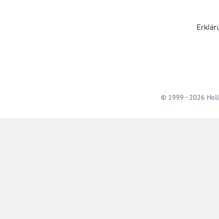
Erklär
© 1999 - 2026 Holi