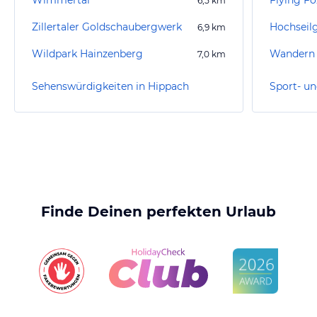
Wimmertal
6,5
km
Zillertaler Goldschaubergwerk
Hochseilg
6,9
km
Wildpark Hainzenberg
Wandern 
7,0
km
Sehenswürdigkeiten in Hippach
Finde Deinen perfekten Urlaub