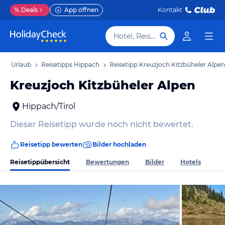
%
Deals
App öffnen
Kontakt
Hotel, Reiseziel
ach Urlaub
Reisetipps Hippach
Reisetipp Kreuzjoch Kitzbüheler Alpen
Kreuzjoch Kitzbüheler Alpen
Hippach/Tirol
Dieser Reisetipp wurde noch nicht bewertet.
Reisetipp bewerten
Bilder hochladen
Reisetippübersicht
Bewertungen
Bilder
Hotels