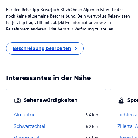
Für den Reisetipp Kreuzjoch Kitzbüheler Alpen existiert leider
noch keine allgemeine Beschreibung. Dein wertvolles Reisewissen
ist jetzt gefragt. Hilf mit, objektive Informationen wie in
Reiseführern anderen Urlaubern zur Verfügung zu stellen.
Beschreibung bearbeiten
Interessantes in der Nähe
Sehenswürdigkeiten
Spor
Almabtrieb
Fichtensc
5,4
km
Schwarzachtal
Zillertal 
6,2
km