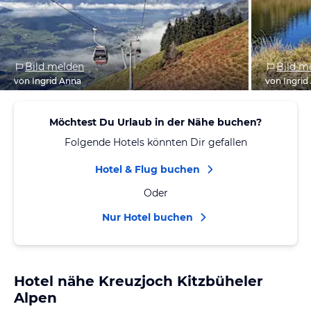
Bild melden
Bild m
von Ingrid Anna
von Ingrid
Möchtest Du Urlaub in der Nähe buchen?
Folgende Hotels könnten Dir gefallen
Hotel & Flug buchen
Oder
Nur Hotel buchen
Hotel nähe Kreuzjoch Kitzbüheler
Alpen