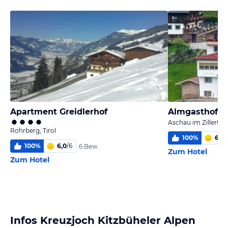
Apartment Greidlerhof
Almgasthof Ta
Aschau im Zillertal, 
Rohrberg, Tirol
100
%
6,0
/
100
%
6,0
/
6
6 Bew.
Zum Hotel
Zum Hotel
Infos Kreuzjoch Kitzbüheler Alpen