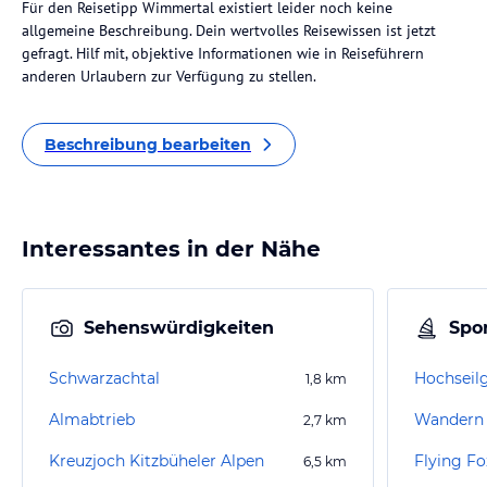
Für den Reisetipp Wimmertal existiert leider noch keine
allgemeine Beschreibung. Dein wertvolles Reisewissen ist jetzt
gefragt. Hilf mit, objektive Informationen wie in Reiseführern
anderen Urlaubern zur Verfügung zu stellen.
Beschreibung bearbeiten
Interessantes in der Nähe
Sehenswürdigkeiten
Spor
Schwarzachtal
Hochseilg
1,8
km
Almabtrieb
Wandern 
2,7
km
Kreuzjoch Kitzbüheler Alpen
6,5
km