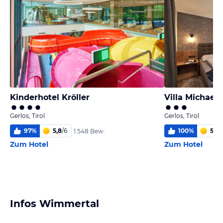
Kinderhotel Kröller
Villa Michaela
Gerlos, Tirol
Gerlos, Tirol
97
%
5,8
/
6
100
%
5,9
/
1.548 Bew.
Zum Hotel
Zum Hotel
Infos Wimmertal