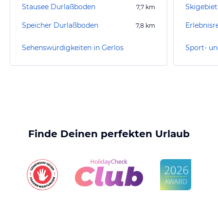
Stausee Durlaßboden
Skigebiet
7,7
km
Speicher Durlaßboden
Erlebnisr
7,8
km
Sehenswürdigkeiten in Gerlos
Sport- un
Finde Deinen perfekten Urlaub