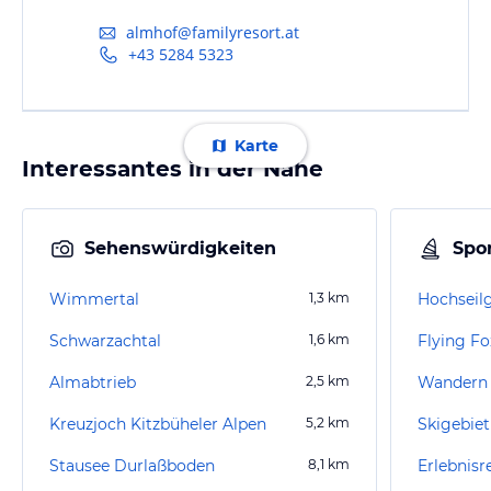
almhof@familyresort.at
+43 5284 5323
Karte
Interessantes in der Nähe
Sehenswürdigkeiten
Spor
Wimmertal
1,3
km
Hochseilg
Schwarzachtal
1,6
km
Almabtrieb
2,5
km
Wandern 
Kreuzjoch Kitzbüheler Alpen
5,2
km
Skigebiet
Stausee Durlaßboden
8,1
km
Erlebnisr