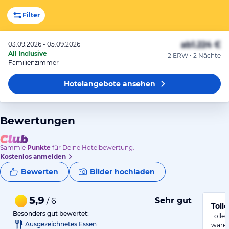
Filter
ab
1.224 €
03.09.2026 - 05.09.2026
All Inclusive
2 ERW • 2 Nächte
Familienzimmer
Hotelangebote
ansehen
Bewertungen
Sammle
Punkte
für Deine Hotelbewertung.
Kostenlos anmelden
Bewerten
Bilder hochladen
5,9
Sehr gut
/ 6
Toll
Besonders gut bewertet:
Tolles
Ausgezeichnetes Essen
waren