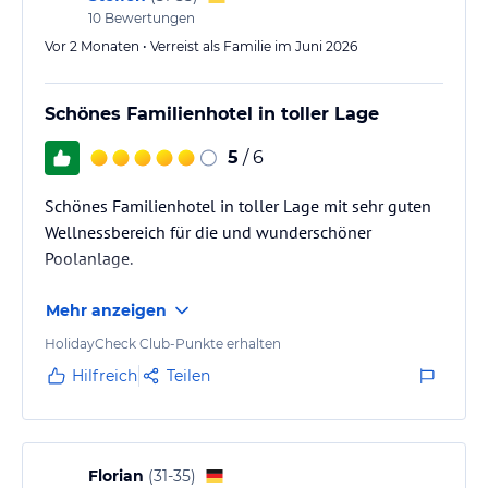
10
Bewertungen
Hinweis:
Allgemeine und unverbindliche
Hoteliers-/Veranstalter-/Kataloginformationen. Alle Angaben
Vor 2 Monaten • Verreist als Familie im Juni 2026
ohne Gewähr und ohne Prüfung durch HolidayCheck. Bitte
lies vor der Buchung die verbindlichen
Angebotsdetails
des
jeweiligen Veranstalters.
Schönes Familienhotel in toller Lage
5
/ 6
Schönes Familienhotel in toller Lage mit sehr guten
Wellnessbereich für die und wunderschöner
Poolanlage.
Mehr anzeigen
HolidayCheck Club-Punkte erhalten
Hilfreich
Teilen
Florian
(
31-35
)