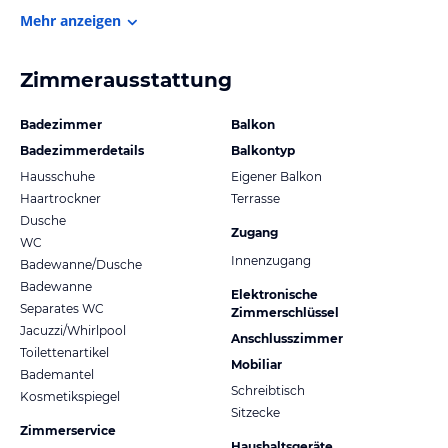
Mehr anzeigen
Zimmerausstattung
Badezimmer
Balkon
Badezimmerdetails
Balkontyp
Hausschuhe
Eigener Balkon
Haartrockner
Terrasse
Dusche
Zugang
WC
Innenzugang
Badewanne/Dusche
Badewanne
Elektronische
Separates WC
Zimmerschlüssel
Jacuzzi/Whirlpool
Anschlusszimmer
Toilettenartikel
Mobiliar
Bademantel
Schreibtisch
Kosmetikspiegel
Sitzecke
Zimmerservice
Haushaltsgeräte