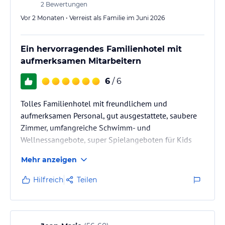
2
Bewertungen
Vor 2 Monaten • Verreist als Familie im Juni 2026
Ein hervorragendes Familienhotel mit
aufmerksamen Mitarbeitern
6
/ 6
Tolles Familienhotel mit freundlichem und
aufmerksamen Personal, gut ausgestattete, saubere
Zimmer, umfangreiche Schwimm- und
Wellnessangebote, super Spielangeboten für Kids
sowie eine abwechslungsreiche und modern
Mehr anzeigen
interpretierte Küche.
Hilfreich
Teilen
Wir haben eine rundum erholsame und schöne Zeit
verbracht und kommen auf jeden Fall wieder!