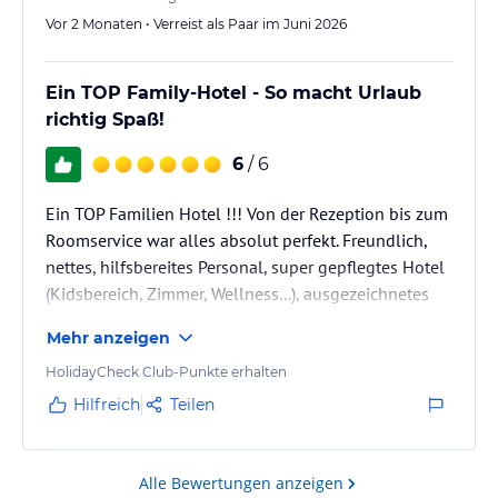
Vor 2 Monaten • Verreist als Paar im Juni 2026
Ein TOP Family-Hotel - So macht Urlaub
richtig Spaß!
6
/ 6
Ein TOP Familien Hotel !!! Von der Rezeption bis zum
Roomservice war alles absolut perfekt. Freundlich,
nettes, hilfsbereites Personal, super gepflegtes Hotel
(Kidsbereich, Zimmer, Wellness...), ausgezeichnetes
Essen, abwechslungsreich, Qualität 1A...
Mehr anzeigen
Preis-/Leistung absolut TOP, so macht Urlaub richtig
Spaß. Ein Hotel für JUNG und ALT. Jederzeit wieder!
HolidayCheck Club-Punkte erhalten
DANKE an ALLE Mitarbeiter für euren Einsatz!
Hilfreich
Teilen
Alle Bewertungen anzeigen