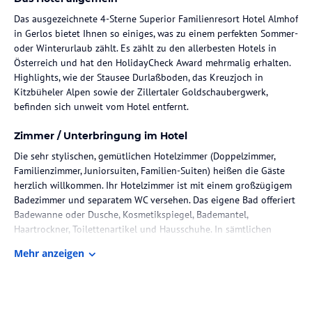
Das ausgezeichnete 4-Sterne Superior Familienresort Hotel Almhof
in Gerlos bietet Ihnen so einiges, was zu einem perfekten Sommer-
oder Winterurlaub zählt. Es zählt zu den allerbesten Hotels in
Österreich und hat den HolidayCheck Award mehrmalig erhalten.
Highlights, wie der Stausee Durlaßboden, das Kreuzjoch in
Kitzbüheler Alpen sowie der Zillertaler Goldschaubergwerk,
befinden sich unweit vom Hotel entfernt.
Zimmer / Unterbringung im Hotel
Die sehr stylischen, gemütlichen Hotelzimmer (Doppelzimmer,
Familienzimmer, Juniorsuiten, Familien-Suiten) heißen die Gäste
herzlich willkommen. Ihr Hotelzimmer ist mit einem großzügigem
Badezimmer und separatem WC versehen. Das eigene Bad offeriert
Badewanne oder Dusche, Kosmetikspiegel, Bademantel,
Haartrockner, Toilettenartikel und Hausschuhe. In sämtlichen
Zimmern ist ein komfortabler Sitzbereich integriert. Fast alle
Mehr anzeigen
Zimmer bzw. Suiten verfügen über ein eigenes Kinderzimmer und
sind mit einem stylischen Holz-Dielenboden, Safe und Schreibtisch
ausgestattet. Ein Kühlschrank zählt standardmäßig zum
Zimmerinventar. Zusätzlich komplettieren ein Telefon, Radio sowie