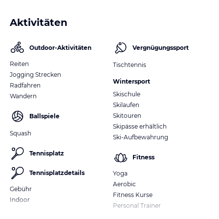
Aktivitäten
Outdoor-Aktivitäten
Vergnügungssport
Reiten
Tischtennis
Jogging Strecken
Wintersport
Radfahren
Skischule
Wandern
Skilaufen
Skitouren
Ballspiele
Skipässe erhältlich
Squash
Ski-Aufbewahrung
Tennisplatz
Fitness
Tennisplatzdetails
Yoga
Aerobic
Gebühr
Fitness Kurse
Indoor
Personal Trainer