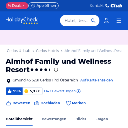
%
Deals
App öffnen
Kontakt
Hotel, Reiseziel
b
Gerlos Urlaub
Gerlos Hotels
Almhof Family und Wellness Resort
Almhof Family und Wellness
Resort
Gmünd 45 6281 Gerlos Tirol Österreich
Auf Karte anzeigen
1.143
Bewertungen
99%
5,9
/ 6
Bewerten
Hochladen
Merken
Hotelübersicht
Bewertungen
Bilder
Fragen