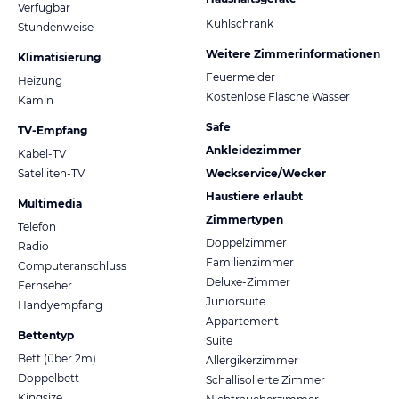
Verfügbar
Kühlschrank
Stundenweise
Weitere Zimmerinformationen
Klimatisierung
Feuermelder
Heizung
Kostenlose Flasche Wasser
Kamin
Safe
TV-Empfang
Ankleidezimmer
Kabel-TV
Satelliten-TV
Weckservice/Wecker
Haustiere erlaubt
Multimedia
Zimmertypen
Telefon
Doppelzimmer
Radio
Familienzimmer
Computeranschluss
Deluxe-Zimmer
Fernseher
Juniorsuite
Handyempfang
Appartement
Bettentyp
Suite
Bett (über 2m)
Allergikerzimmer
Doppelbett
Schallisolierte Zimmer
Kingsize