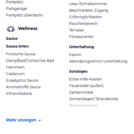
Parkplatz
Lese-/Schreibzimmer
Parkgarage
Beschränkter Zugang
Parkplatz überdacht
Grillmöglichkeiten
Raucherbereich
Wellness
Terrasse
Fitnesscenter
Sauna
Sauna Arten
Unterhaltung
Finnische Sauna
Kasino
Dampfbad/Türkisches Bad
Abendprogramm/-unterhaltung
Hammam
Sonstiges
Caldarium
Erste-Hilfe-Kasten
Eukalyptus Sauna
Feuerstelle (außen)
Aromastoffe Sauna
Gartenmöbel
Infrarotkabine
Sonnenliegen/ Strandkörbe
Sonnenschirme
Mehr anzeigen