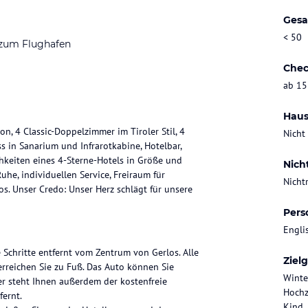
Gesa
< 50
 zum Flughafen
Chec
ab 15
Haus
, 4 Classic-Doppelzimmer im Tiroler Stil, 4
Nicht
s in Sanarium und Infrarotkabine, Hotelbar,
chkeiten eines 4-Sterne-Hotels in Größe und
Nich
uhe, individuellen Service, Freiraum für
Nicht
s. Unser Credo: Unser Herz schlägt für unsere
Pers
Engli
 Schritte entfernt vom Zentrum von Gerlos. Alle
Ziel
erreichen Sie zu Fuß. Das Auto können Sie
Winte
r steht Ihnen außerdem der kostenfreie
Hochz
fernt.
Kind,