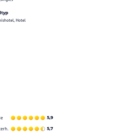
ltyp
nishotel, Hotel
ie
5,9
terh.
5,7