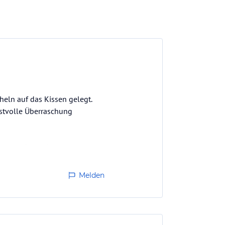
heln auf das Kissen gelegt.
nstvolle Überraschung
er die Gastgeberin, warm,
Melden