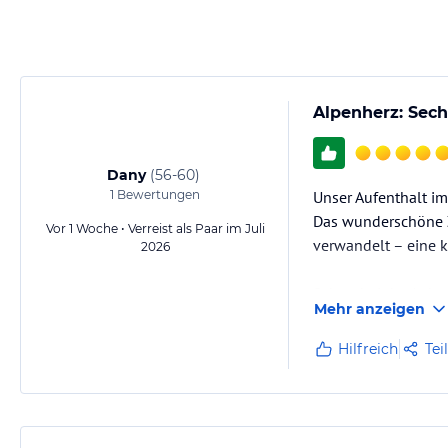
inklusive: WLAN gratis im ganzen Haus
Hinweis:
Allgemeine und unverbindliche Hoteliers-/Veranstalter-/K
Gewähr und ohne Prüfung durch HolidayCheck. Bitte lies vor der B
Alpenherz: Sech
jeweiligen Veranstalters.
Dany
(
56-60
)
1
Bewertungen
Unser Aufenthalt im
Das wunderschöne Z
Vor 1 Woche • Verreist als Paar im Juli
verwandelt – eine k
2026
Schon bei der Anku
Mehr anzeigen
aufmerksam und her
Das fantastische Fr
Hilfreich
Tei