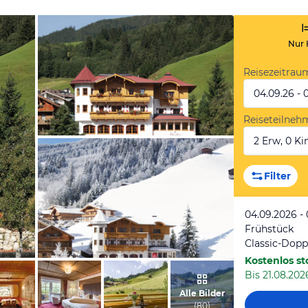
Nur 
Reisezeitrau
04.09.26 - 
Reiseteilneh
2 Erw, 0 Kin
vom Hotelier, August 2009
Filter
04.09.2026 -
Frühstück
Kostenlos st
Bis 21.08.202
vom Hotelier, Dezember 2009
Alle Bilder
(
80
)