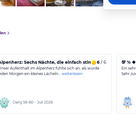
den
Alpenherz: Sechs Nächte, die einfach stimmten Euer
6
/ 6
💯 % 
Unser Aufenthalt im Alpenherz fühlte sich an, als würde
Ein sehr
jeden Morgen ein kleines Lächeln…
weiterlesen
Sehr zu
Dany
56-60
•
Juli 2026