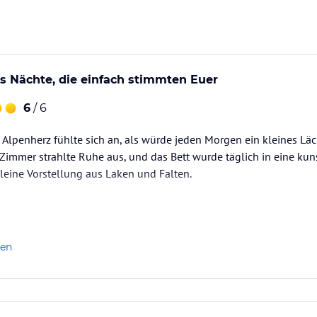
ataloginformationen. Alle Angaben ohne
uchung die verbindlichen
Angebotsdetails
des
s Nächte, die einfach stimmten Euer
6
/ 6
 Alpenherz fühlte sich an, als würde jeden Morgen ein kleines Läc
immer strahlte Ruhe aus, und das Bett wurde täglich in eine ku
leine Vorstellung aus Laken und Falten.
nft spürte man die freundliche Begrüßung durch den Gastgeber od
zlich – fast so, als würde man alte Freunde besuchen.
ühstück war ein Fest frischer Aromen, jeden Tag…
len