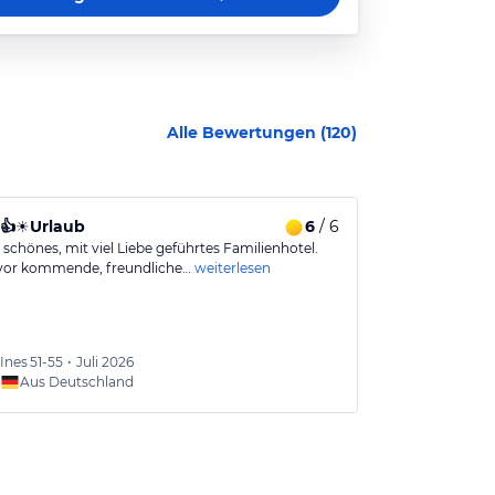
Alle Bewertungen (
120
)
👍☀️Urlaub
6
/ 6
Mehr als nur
 schönes, mit viel Liebe geführtes Familienhotel.
Sehr herzliche 
vor kommende, freundliche…
weiterlesen
Touren und Aus
Ines
51-55
•
Juli 2026
Caro
3
Aus Deutschland
Aus