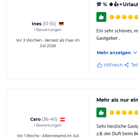
💯 % 🍀👍☀️Urlau
Ines
(
51-55
)
1
Bewertungen
Ein sehr schönes, m
Gastgeber .
Vor 3 Wochen • Verreist als Paar im
Juli 2026
Mehr anzeigen
Hilfreich
Tei
Mehr als nur ein
Caro
(
36-40
)
1
Bewertungen
Sehr herzliche Gastg
z.B. der Duft beim 
Vor 1 Woche • Alleinreisend im Juli