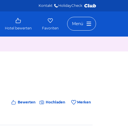
Kontakt
HolidayCheck 
Menü
Hotel bewerten
Favoriten
Bewerten
Hochladen
Merken