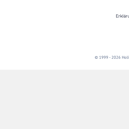
Erklär
© 1999 - 2026 Holi