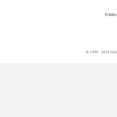
Erklär
© 1999 - 2026 Holi