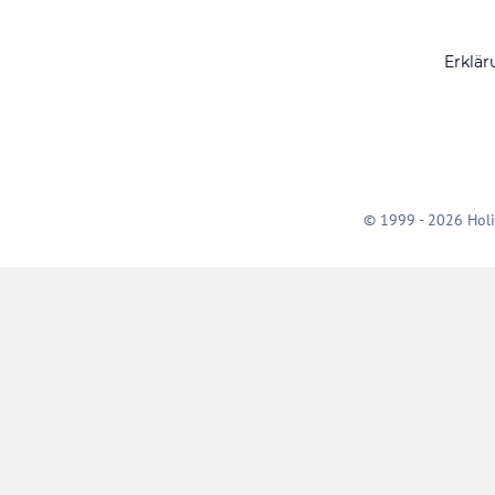
Erklär
© 1999 - 2026 Holi