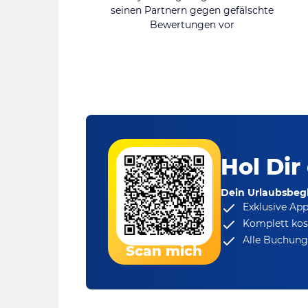
seinen Partnern gegen gefälschte
Bewertungen vor
Hol Dir
Dein Urlaubsbegl
Exklusive Ap
Komplett kos
Alle Buchungs
Scan mich