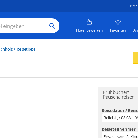
Kon
Hotel bewerten
Favoriten
An
chholz
> Reisetipps
Frühbucher/
Pauschalreisen
Reisedauer / Reis
Beliebig / 08.08. - 
Reiseteilnehmer
Erwachsene
2
, Kin