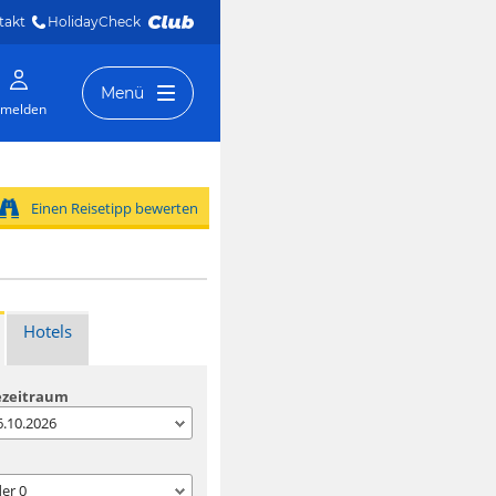
takt
HolidayCheck 
Menü
melden
Einen Reisetipp bewerten
Hotels
ezeitraum
06.10.2026
der
0