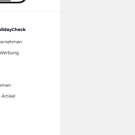
olidayCheck
ternehmen
 Werbung
hemen
 Artikel