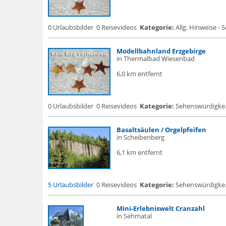
0 Urlaubsbilder
0 Reisevideos
Kategorie:
Allg. Hinweise - 
Modellbahnland Erzgebirge
in Thermalbad Wiesenbad
6,0 km entfernt
0 Urlaubsbilder
0 Reisevideos
Kategorie:
Sehenswürdigke.
Basaltsäulen / Orgelpfeifen
in Scheibenberg
6,1 km entfernt
5 Urlaubsbilder
0 Reisevideos
Kategorie:
Sehenswürdigke...
Mini-Erlebniswelt Cranzahl
in Sehmatal