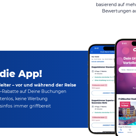
basierend auf mehr
Bewertungen au
 die App!
eiter – vor und während der Reise
p-Rabatte
auf Deine Buchungen
tenlos,
keine Werbung
infos immer griffbereit