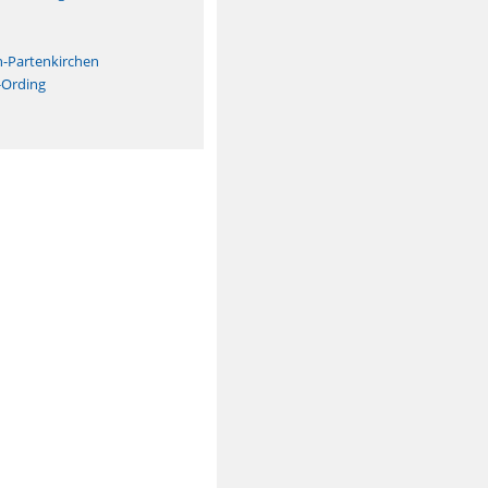
n
h-Partenkirchen
-Ording