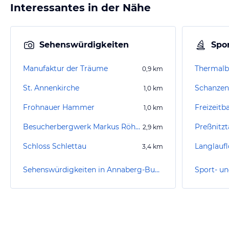
Interessantes in der Nähe
Sehenswürdigkeiten
Spor
Manufaktur der Träume
Thermalb
0,9
km
St. Annenkirche
Schanzen
1,0
km
Frohnauer Hammer
Freizeitb
1,0
km
Besucherbergwerk Markus Röhling Stolln
Preßnitz
2,9
km
Schloss Schlettau
3,4
km
Sehenswürdigkeiten in Annaberg-Buchholz