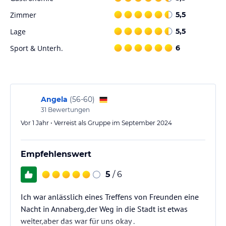
können. In der Umgebung des Hotels können Sie Aktivitäten wie
Wandern nachgehen und die schöne Natur genießen.
Zimmer
5,5
Lage
5,5
Hinweis:
Verfasst von HolidayCheck mit Hilfe von KI. Alle
Angaben ohne Gewähr. Bitte lies vor der Buchung die
Sport & Unterh.
6
verbindlichen
Angebotsdetails
des jeweiligen Veranstalters.
Angela
(
56-60
)
31
Bewertungen
Vor 1 Jahr • Verreist als Gruppe im September 2024
Empfehlenswert
5
/ 6
Ich war anlässlich eines Treffens von Freunden eine
Nacht in Annaberg,der Weg in die Stadt ist etwas
weiter,aber das war für uns okay .