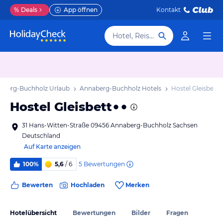
%
Deals
App öffnen
Kontakt
Hotel, Reiseziel
aberg-Buchholz Urlaub
Annaberg-Buchholz Hotels
Hostel Gleisbett
Hostel Gleisbett
31 Hans-Witten-Straße 09456 Annaberg-Buchholz Sachsen
Deutschland
Auf Karte anzeigen
5
Bewertungen
100%
5,6
/ 6
Bewerten
Hochladen
Merken
Hotelübersicht
Bewertungen
Bilder
Fragen