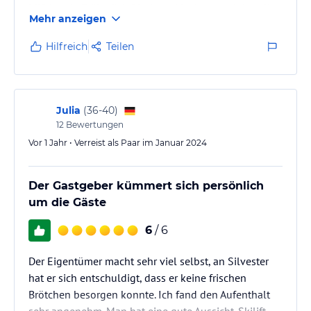
hilfsbereit, Frühstück frisch und lecker - und das alles
Mehr anzeigen
für recht annehmbaren Preis. Als Tourist will man
nichts mehr :) also 100% Weiterempfehlung.
Hilfreich
Teilen
Julia
(
36-40
)
12
Bewertungen
Vor 1 Jahr • Verreist als Paar im Januar 2024
Der Gastgeber kümmert sich persönlich
um die Gäste
6
/ 6
Der Eigentümer macht sehr viel selbst, an Silvester
hat er sich entschuldigt, dass er keine frischen
Brötchen besorgen konnte. Ich fand den Aufenthalt
sehr angenehm. Man hat eine gute Aussicht. Skilift