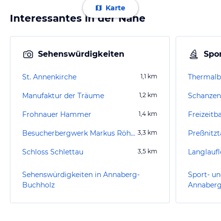
Karte
Interessantes in der Nähe
Sehenswürdigkeiten
Spor
St. Annenkirche
1,1
km
Thermalb
Manufaktur der Träume
1,2
km
Schanzen
Frohnauer Hammer
1,4
km
Freizeitb
Besucherbergwerk Markus Röhling Stolln
3,3
km
Preßnitz
Schloss Schlettau
3,5
km
Sehenswürdigkeiten in Annaberg-
Sport- un
Buchholz
Annaberg