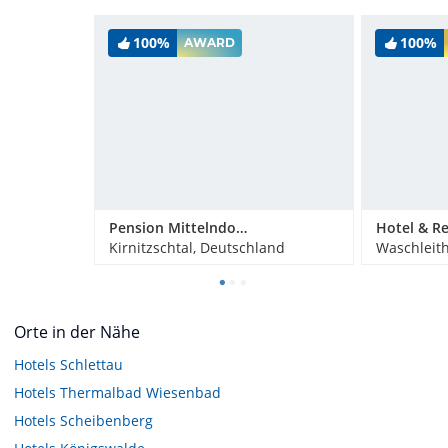
100%
100%
AWARD
Pension Mittelndorfer Mühle
Kirnitzschtal, Deutschland
Waschleit
Orte in der Nähe
Hotels
Schlettau
Hotels
Thermalbad Wiesenbad
Hotels
Scheibenberg