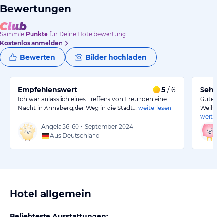
Bewertungen
Sammle
Punkte
für Deine Hotelbewertung.
Kostenlos anmelden
Bewerten
Bilder hochladen
Empfehlenswert
5
/ 6
Sehr
Ich war anlässlich eines Treffens von Freunden eine
Gute 
Nacht in Annaberg,der Weg in die Stadt…
weiterlesen
Weihn
weite
Angela
56-60
•
September 2024
Aus Deutschland
Hotel allgemein
Beliebteste Ausstattungen: