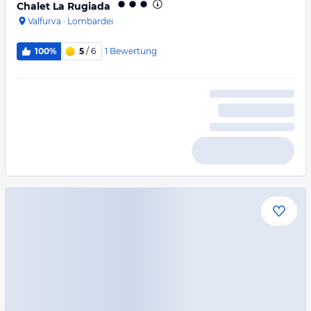
Chalet La Rugiada
Valfurva
·
Lombardei
1
Bewertung
100%
5
/ 6