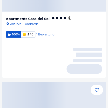
Apartments Casa del Sol
Valfurva
·
Lombardei
1
Bewertung
100%
5
/ 6