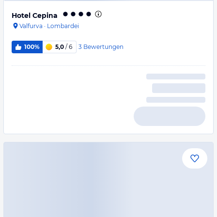
Hotel Cepina
Valfurva
·
Lombardei
3
Bewertungen
100%
5,0
/ 6