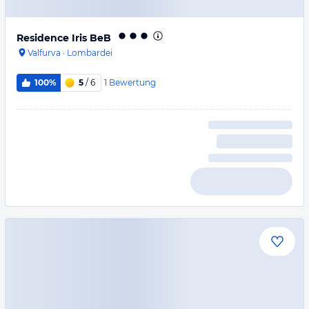
Residence Iris BeB
Valfurva
·
Lombardei
1
Bewertung
100%
5
/ 6