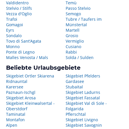
Valdidentro
Temù
Stelvio / Stilfs
Passo Stelvio
Vezza d'Oglio
Semogo
Trafoi
Tubre / Taufers im
Gomagoi
Münstertal
Eyrs
Martell
Sondalo
Grosio
Tovo di Sant’Agata
Vermiglio
Monno
Cusiano
Ponte di Legno
Rabbi
Malles Venosta / Mals
Solda / Sulden
Beliebte Urlaubsgebiete
Skigebiet Ortler Skiarena
Skigebiet Pfelders
Ridnauntal
Gardasee
Karersee
Stubaital
Paznaun-Ischgl
Skigebiet Ladurns
Skigebiet Arosa
Skigebiet Fassatal
Skigebiet Kleinwalsertal -
Skigebiet Val di Sole -
Oberstdorf
Folgarida
Taminatal
Pflerschtal
Montafon
Skigebiet Livigno
Alpen
Skigebiet Savognin