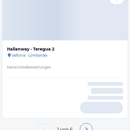
Italianway - Teregua 2
Valfurva
·
Lombardei
Keine Hotelbewertungen
1
von
6