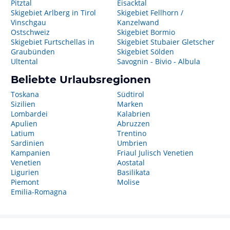
Pitztal
Eisacktal
Skigebiet Arlberg in Tirol
Skigebiet Fellhorn /
Vinschgau
Kanzelwand
Ostschweiz
Skigebiet Bormio
Skigebiet Furtschellas in
Skigebiet Stubaier Gletscher
Graubünden
Skigebiet Sölden
Ultental
Savognin - Bivio - Albula
Beliebte Urlaubsregionen
Toskana
Südtirol
Sizilien
Marken
Lombardei
Kalabrien
Apulien
Abruzzen
Latium
Trentino
Sardinien
Umbrien
Kampanien
Friaul Julisch Venetien
Venetien
Aostatal
Ligurien
Basilikata
Piemont
Molise
Emilia-Romagna