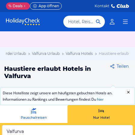
%
Deals
App öffnen
Kontakt
Hotel, Reiseziel
bardei Urlaub
Valfurva Urlaub
Valfurva Hotels
Haustiere erlaubt
Teilen
Haustiere erlaubt Hotels in
Valfurva
Diese Hotelliste zeigt unsere am häufigsten gebuchten Hotels an.
Informationen zu Rankings und Bewertungen findest Du
hier
Pauschalreisen
Nur Hotel
Valfurva