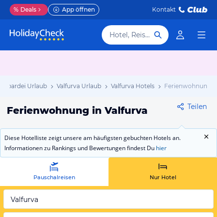
%
Deals
App öffnen
Kontakt
Hotel, Reiseziel
ombardei Urlaub
Valfurva Urlaub
Valfurva Hotels
Ferienwohnung
Teilen
Ferienwohnung in Valfurva
Diese Hotelliste zeigt unsere am häufigsten gebuchten Hotels an.
Informationen zu Rankings und Bewertungen findest Du
hier
Pauschalreisen
Nur Hotel
Valfurva