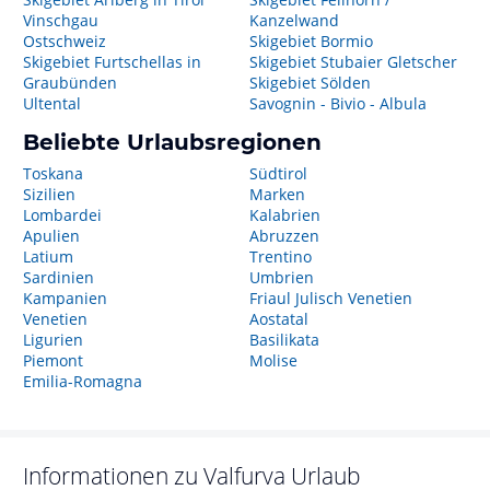
Vinschgau
Kanzelwand
Ostschweiz
Skigebiet Bormio
Skigebiet Furtschellas in
Skigebiet Stubaier Gletscher
Graubünden
Skigebiet Sölden
Ultental
Savognin - Bivio - Albula
Beliebte Urlaubsregionen
Toskana
Südtirol
Sizilien
Marken
Lombardei
Kalabrien
Apulien
Abruzzen
Latium
Trentino
Sardinien
Umbrien
Kampanien
Friaul Julisch Venetien
Venetien
Aostatal
Ligurien
Basilikata
Piemont
Molise
Emilia-Romagna
Informationen zu
Valfurva
Urlaub