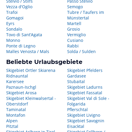
Stelvio / Stilfs
Passo Stelvio
Vezza d'Oglio
Semogo
Trafoi
Tubre / Taufers im
Gomagoi
Münstertal
Eyrs
Martell
Sondalo
Grosio
Tovo di Sant’Agata
Vermiglio
Monno
Cusiano
Ponte di Legno
Rabbi
Malles Venosta / Mals
Solda / Sulden
Beliebte Urlaubsgebiete
Skigebiet Ortler Skiarena
Skigebiet Pfelders
Ridnauntal
Gardasee
Karersee
Stubaital
Paznaun-Ischgl
Skigebiet Ladurns
Skigebiet Arosa
Skigebiet Fassatal
Skigebiet Kleinwalsertal -
Skigebiet Val di Sole -
Oberstdorf
Folgarida
Taminatal
Pflerschtal
Montafon
Skigebiet Livigno
Alpen
Skigebiet Savognin
Pitztal
Eisacktal
Skigebiet Arlberg in Tirol
Skigebiet Fellhorn /