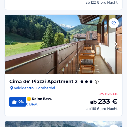
ab
122 €
pro Nacht
Cima de' Piazzi Apartment 2
Valdidentro · Lombardei
-
25 €
258 €
Keine Bew.
233
€
ab
0%
0
Bew.
ab
116 €
pro Nacht