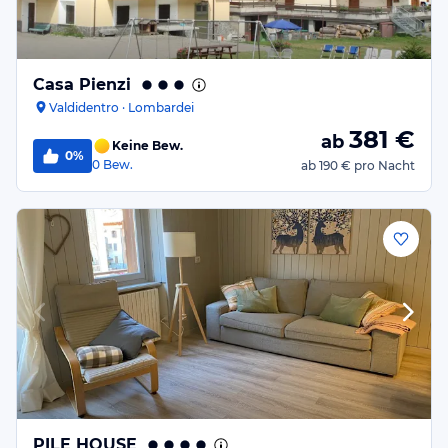
Casa Pienzi
Valdidentro · Lombardei
381
€
ab
Keine Bew.
0%
0
Bew.
ab
190 €
pro Nacht
PILE HOUSE