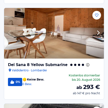
Dei Sana 8 Yellow Submarine
Valdidentro · Lombardei
Kostenlos stornierbar
Keine Bew.
bis
20. August 2026
0%
0
Bew.
293
€
ab
ab
147 €
pro Nacht