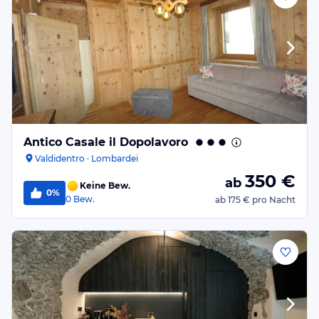
Antico Casale il Dopolavoro
Valdidentro · Lombardei
350
€
ab
Keine Bew.
0%
0
Bew.
ab
175 €
pro Nacht