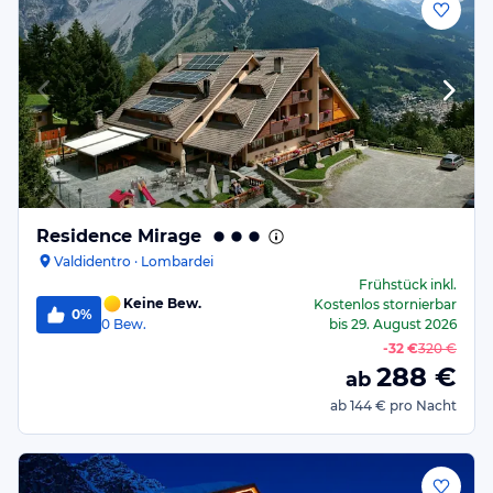
Residence Mirage
Valdidentro · Lombardei
Frühstück
inkl.
Keine Bew.
Kostenlos stornierbar
0%
0
Bew.
bis
29. August 2026
-
32 €
320 €
288
€
ab
ab
144 €
pro Nacht