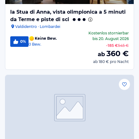
la Stua di Anna, vista olimpionica a 5 minuti
da Terme e piste di sci
Valdidentro · Lombardei
Kostenlos stornierbar
Keine Bew.
bis
20. August 2026
0%
0
Bew.
-
185 €
545 €
360
€
ab
ab
180 €
pro Nacht