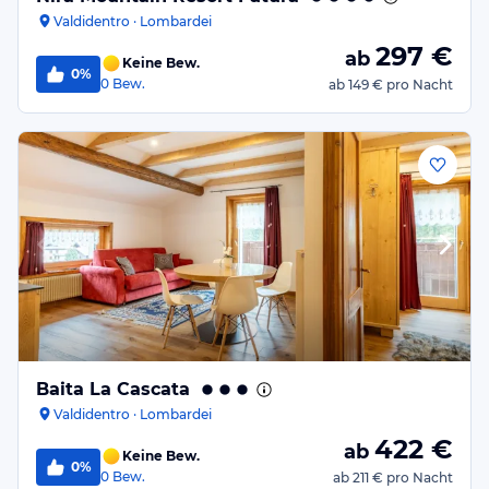
Valdidentro · Lombardei
297
€
ab
Keine Bew.
0%
0
Bew.
ab
149 €
pro Nacht
Baita La Cascata
Valdidentro · Lombardei
422
€
ab
Keine Bew.
0%
0
Bew.
ab
211 €
pro Nacht