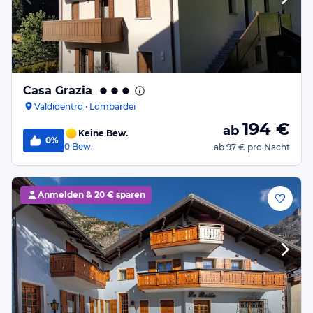
Casa Grazia
Valdidentro · Lombardei
194
€
ab
Keine Bew.
0%
0
Bew.
ab
97 €
pro Nacht
Anmelden &
20 € sparen