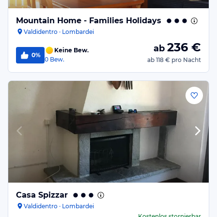
Mountain Home - Families Holidays
Valdidentro · Lombardei
236
€
ab
Keine Bew.
0%
0
Bew.
ab
118 €
pro Nacht
Casa Spizzar
Valdidentro · Lombardei
Kostenlos stornierbar