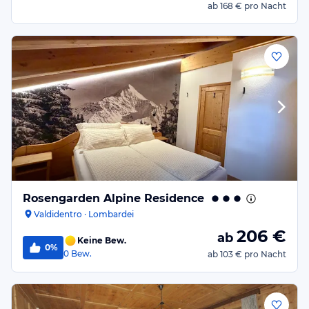
ab
168 €
pro Nacht
Rosengarden Alpine Residence
Valdidentro · Lombardei
206
€
ab
Keine Bew.
0%
0
Bew.
ab
103 €
pro Nacht