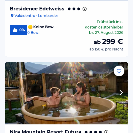
Bresidence Edelweiss
Valdidentro · Lombardei
Frühstück
inkl.
Keine Bew.
Kostenlos stornierbar
0%
0
Bew.
bis
27. August 2026
299
€
ab
ab
150 €
pro Nacht
Nira Mountain Resort Futura