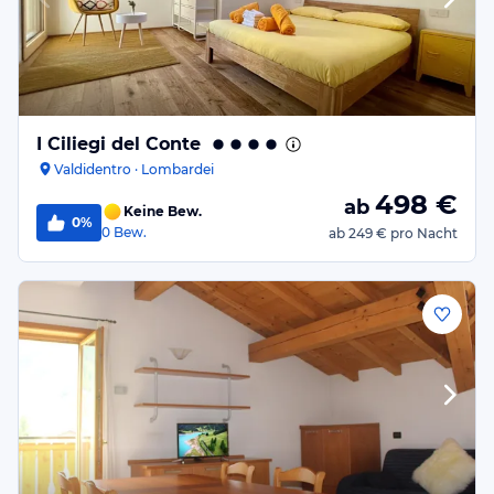
I Ciliegi del Conte
Valdidentro · Lombardei
498
€
ab
Keine Bew.
0%
0
Bew.
ab
249 €
pro Nacht