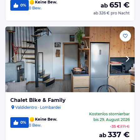
Keine Bew.
651
€
ab
0%
0
Bew.
ab
326 €
pro Nacht
Chalet Bike & Family
Valdidentro · Lombardei
Kostenlos stornierbar
Keine Bew.
bis
29. August 2026
0%
0
Bew.
-
35 €
371 €
337
€
ab