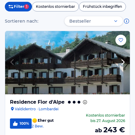
Filter
1
Kostenlos stornierbar
Frühstück inbegriffen
Sortieren nach:
Residence Fior d'Alpe
Valdidentro · Lombardei
Kostenlos stornierbar
Eher gut
bis
27. August 2026
100%
2
Bew.
243
€
ab