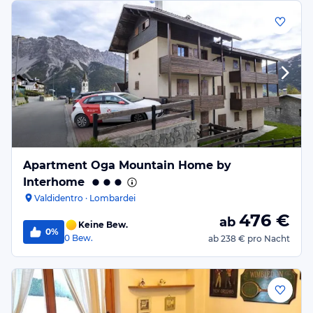
Apartment Oga Mountain Home by
Interhome
Valdidentro · Lombardei
476
€
ab
Keine Bew.
0%
0
Bew.
ab
238 €
pro Nacht