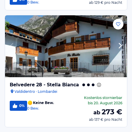
0
Bew.
ab
129 €
pro Nacht
Belvedere 28 - Stella Bianca
Valdidentro · Lombardei
Kostenlos stornierbar
Keine Bew.
bis
20. August 2026
0%
0
Bew.
273
€
ab
ab
137 €
pro Nacht