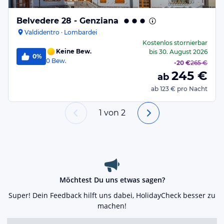
Belvedere 28 - Genziana
Valdidentro · Lombardei
Kostenlos stornierbar
Keine Bew.
bis
30. August 2026
0%
0
Bew.
-
20 €
265 €
245
€
ab
ab
123 €
pro Nacht
1
von
2
Möchtest Du uns etwas sagen?
Super! Dein Feedback hilft uns dabei, HolidayCheck besser zu
machen!