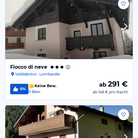
Fiocco di neve
Valdidentro · Lombardei
291
€
ab
Keine Bew.
0%
0
Bew.
ab
146 €
pro Nacht