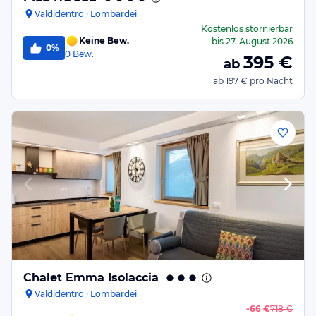
Valdidentro · Lombardei
Kostenlos stornierbar
Keine Bew.
bis
27. August 2026
0%
0
Bew.
395
€
ab
ab
197 €
pro Nacht
Chalet Emma Isolaccia
Valdidentro · Lombardei
-
66 €
718 €