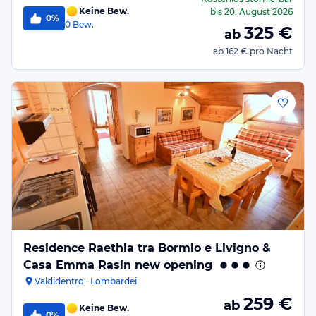
Keine Bew.
bis
20. August 2026
0%
0
Bew.
325
€
ab
ab
162 €
pro Nacht
Residence Raethia tra Bormio e Livigno &
Casa Emma Rasin new opening
Valdidentro · Lombardei
259
€
ab
Keine Bew.
0%