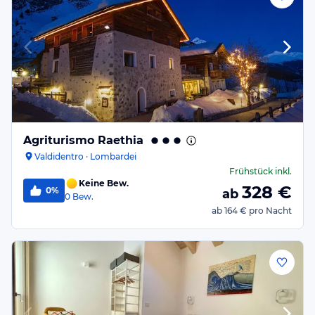
Agriturismo Raethia
Valdidentro · Lombardei
Frühstück
inkl.
Keine Bew.
328
€
0%
ab
0
Bew.
ab
164 €
pro Nacht