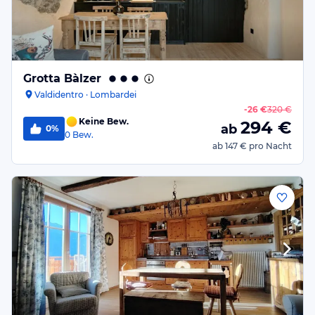
Grotta Bàlzer
Valdidentro · Lombardei
-
26 €
320 €
Keine Bew.
294
€
ab
0%
0
Bew.
ab
147 €
pro Nacht