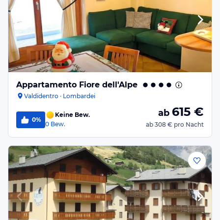
Appartamento Fiore dell'Alpe
Valdidentro · Lombardei
615
€
ab
Keine Bew.
0%
0
Bew.
ab
308 €
pro Nacht