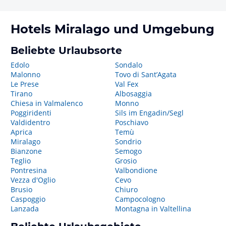
Hotels
Miralago
und Umgebung
Beliebte Urlaubsorte
Edolo
Sondalo
Malonno
Tovo di Sant’Agata
Le Prese
Val Fex
Tirano
Albosaggia
Chiesa in Valmalenco
Monno
Poggiridenti
Sils im Engadin/Segl
Valdidentro
Poschiavo
Aprica
Temù
Miralago
Sondrio
Bianzone
Semogo
Teglio
Grosio
Pontresina
Valbondione
Vezza d'Oglio
Cevo
Brusio
Chiuro
Caspoggio
Campocologno
Lanzada
Montagna in Valtellina