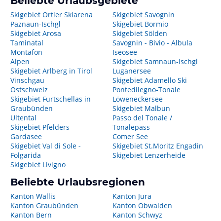
Beliebte Urlaubsgebiete
Skigebiet Ortler Skiarena
Skigebiet Savognin
Paznaun-Ischgl
Skigebiet Bormio
Skigebiet Arosa
Skigebiet Sölden
Taminatal
Savognin - Bivio - Albula
Montafon
Iseosee
Alpen
Skigebiet Samnaun-Ischgl
Skigebiet Arlberg in Tirol
Luganersee
Vinschgau
Skigebiet Adamello Ski
Ostschweiz
Pontedilegno-Tonale
Skigebiet Furtschellas in
Löweneckersee
Graubünden
Skigebiet Malbun
Ultental
Passo del Tonale /
Skigebiet Pfelders
Tonalepass
Gardasee
Comer See
Skigebiet Val di Sole -
Skigebiet St.Moritz Engadin
Folgarida
Skigebiet Lenzerheide
Skigebiet Livigno
Beliebte Urlaubsregionen
Kanton Wallis
Kanton Jura
Kanton Graubünden
Kanton Obwalden
Kanton Bern
Kanton Schwyz