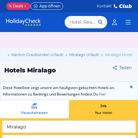
%
Deals
App öffnen
Kontakt
Hotel, Reiseziel
aub
Kanton Graubünden Urlaub
Miralago Urlaub
Miralago Hotels
Teilen
Hotels Miralago
Diese Hotelliste zeigt unsere am häufigsten gebuchten Hotels an.
Informationen zu Rankings und Bewertungen findest Du
hier
Pauschalreisen
Nur Hotel
Miralago