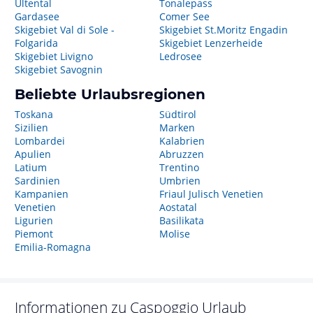
Ultental
Tonalepass
Gardasee
Comer See
Skigebiet Val di Sole -
Skigebiet St.Moritz Engadin
Folgarida
Skigebiet Lenzerheide
Skigebiet Livigno
Ledrosee
Skigebiet Savognin
Beliebte Urlaubsregionen
Toskana
Südtirol
Sizilien
Marken
Lombardei
Kalabrien
Apulien
Abruzzen
Latium
Trentino
Sardinien
Umbrien
Kampanien
Friaul Julisch Venetien
Venetien
Aostatal
Ligurien
Basilikata
Piemont
Molise
Emilia-Romagna
Informationen zu
Caspoggio
Urlaub