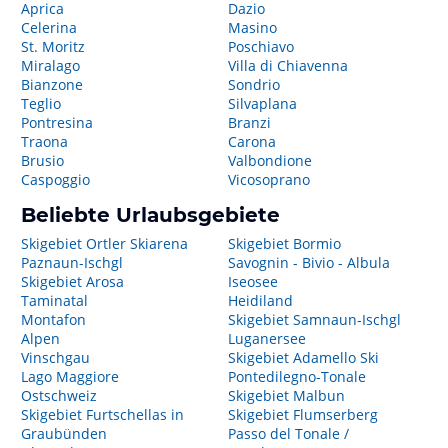
Aprica
Dazio
Celerina
Masino
St. Moritz
Poschiavo
Miralago
Villa di Chiavenna
Bianzone
Sondrio
Teglio
Silvaplana
Pontresina
Branzi
Traona
Carona
Brusio
Valbondione
Caspoggio
Vicosoprano
Beliebte Urlaubsgebiete
Skigebiet Ortler Skiarena
Skigebiet Bormio
Paznaun-Ischgl
Savognin - Bivio - Albula
Skigebiet Arosa
Iseosee
Taminatal
Heidiland
Montafon
Skigebiet Samnaun-Ischgl
Alpen
Luganersee
Vinschgau
Skigebiet Adamello Ski
Lago Maggiore
Pontedilegno-Tonale
Ostschweiz
Skigebiet Malbun
Skigebiet Furtschellas in
Skigebiet Flumserberg
Graubünden
Passo del Tonale /