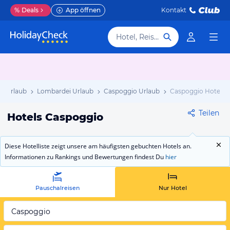
%
Deals
App öffnen
Kontakt
Hotel, Reiseziel
en Urlaub
Lombardei Urlaub
Caspoggio Urlaub
Caspoggio Hotels
Teilen
Hotels Caspoggio
Diese Hotelliste zeigt unsere am häufigsten gebuchten Hotels an.
Informationen zu Rankings und Bewertungen findest Du
hier
Pauschalreisen
Nur Hotel
Caspoggio