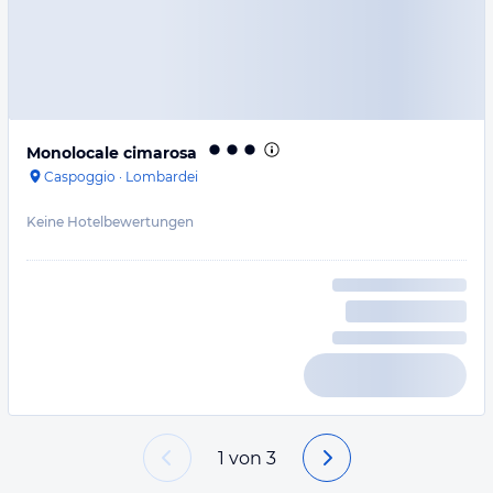
Monolocale cimarosa
Caspoggio
·
Lombardei
Keine Hotelbewertungen
1
von
3