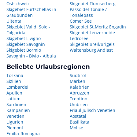
Ostschweiz
Skigebiet Flumserberg
Skigebiet Furtschellas in
Passo del Tonale /
Graubünden
Tonalepass
Ultental
Comer See
Skigebiet Val di Sole -
Skigebiet St.Moritz Engadin
Folgarida
Skigebiet Lenzerheide
Skigebiet Livigno
Ledrosee
Skigebiet Savognin
Skigebiet Breil/Brigels
Skigebiet Bormio
Waltensburg Andiast
Savognin - Bivio - Albula
Beliebte Urlaubsregionen
Toskana
Südtirol
Sizilien
Marken
Lombardei
Kalabrien
Apulien
Abruzzen
Latium
Trentino
Sardinien
Umbrien
Kampanien
Friaul Julisch Venetien
Venetien
Aostatal
Ligurien
Basilikata
Piemont
Molise
Emilia-Romagna