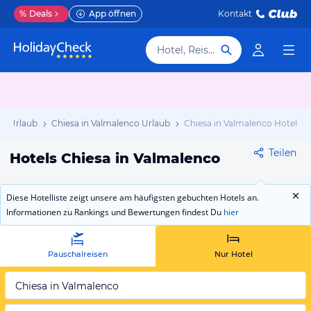
%
Deals
App öffnen
Kontakt
Hotel, Reiseziel
i Urlaub
Chiesa in Valmalenco Urlaub
Chiesa in Valmalenco Hotels
Teilen
Hotels Chiesa in Valmalenco
Diese Hotelliste zeigt unsere am häufigsten gebuchten Hotels an.
Informationen zu Rankings und Bewertungen findest Du
hier
Pauschalreisen
Nur Hotel
Chiesa in Valmalenco