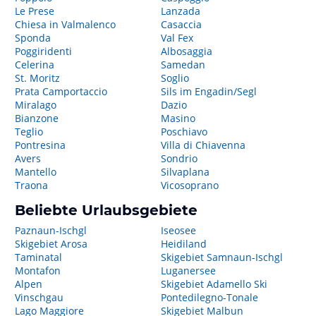
Le Prese
Lanzada
Chiesa in Valmalenco
Casaccia
Sponda
Val Fex
Poggiridenti
Albosaggia
Celerina
Samedan
St. Moritz
Soglio
Prata Camportaccio
Sils im Engadin/Segl
Miralago
Dazio
Bianzone
Masino
Teglio
Poschiavo
Pontresina
Villa di Chiavenna
Avers
Sondrio
Mantello
Silvaplana
Traona
Vicosoprano
Beliebte Urlaubsgebiete
Paznaun-Ischgl
Iseosee
Skigebiet Arosa
Heidiland
Taminatal
Skigebiet Samnaun-Ischgl
Montafon
Luganersee
Alpen
Skigebiet Adamello Ski
Vinschgau
Pontedilegno-Tonale
Lago Maggiore
Skigebiet Malbun