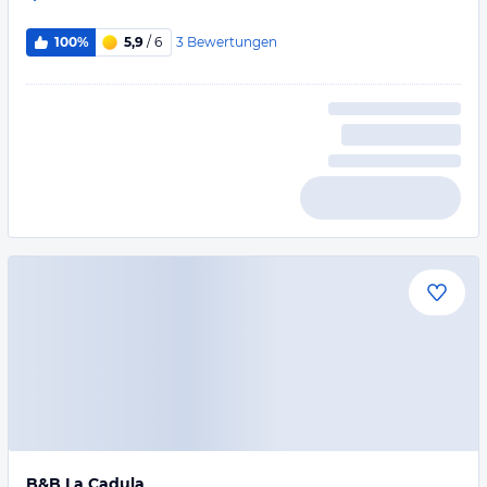
3
Bewertungen
100%
5,9
/ 6
B&B La Cadula