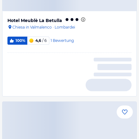
Hotel Meublè La Betulla
Chiesa in Valmalenco
·
Lombardei
1
Bewertung
100%
4,6
/ 6