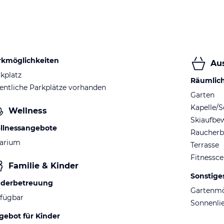
rkmöglichkeiten
Au
kplatz
Räumlic
entliche Parkplätze vorhanden
Garten
Kapelle/S
Wellness
Skiaufbe
llnessangebote
Raucherb
larium
Terrasse
Fitnessce
Familie & Kinder
Sonstige
nderbetreuung
Gartenm
fügbar
Sonnenli
gebot für Kinder