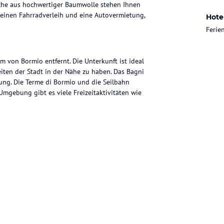
che aus hochwertiger Baumwolle stehen Ihnen
, einen Fahrradverleih und eine Autovermietung,
Hote
Feri
km von Bormio entfernt. Die Unterkunft ist ideal
iten der Stadt in der Nähe zu haben. Das Bagni
ung. Die Terme di Bormio und die Seilbahn
Umgebung gibt es viele Freizeitaktivitäten wie
bindet traditionellen Charme mit modernem
en eine gemütliche Atmosphäre. Das Apartment
r wohlige Wärme sorgt. Die Küche ist gut
chkeit. Handtücher und Bettwäsche aus reiner
ten nach Ihren Vorlieben zubereiten. Die gut