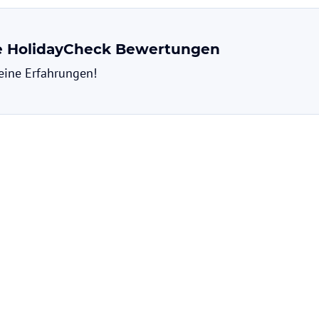
chließlich eines Geschirrspülers. Alternativ
 speisen. In der Nähe gibt es auch Restaurants
ne HolidayCheck Bewertungen
deine Erfahrungen!
 sportliche Aktivitäten und Freizeitgestaltung.
 Pisten bekannt ist. Wenn Sie die Natur erkunden
aft erkunden. Golfliebhaber können ihr
ne weitere beliebte Aktivität in der Umgebung.
ohne Gewähr. Bitte lies vor der Buchung die