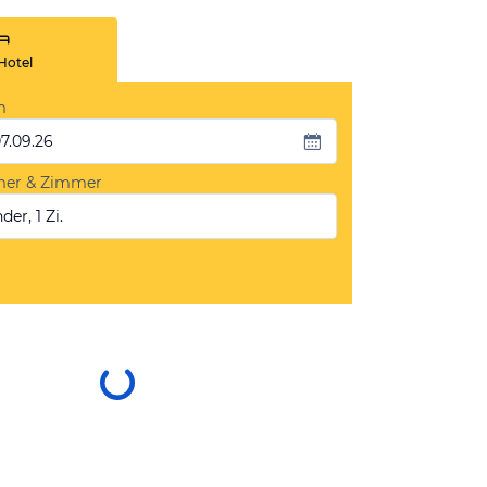
Hotel
m
07.09.26
mer & Zimmer
der, 1 Zi.