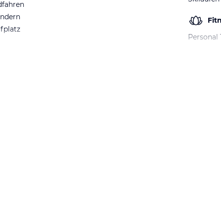
dfahren
ndern
Fit
fplatz
Personal 