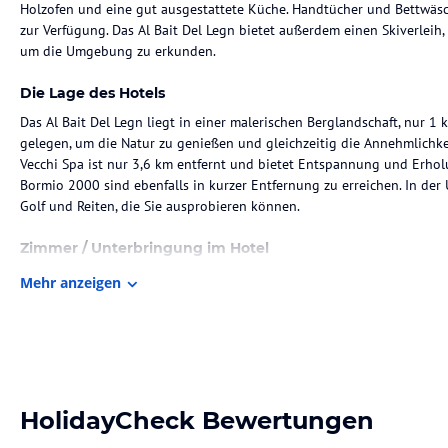
Holzofen und eine gut ausgestattete Küche. Handtücher und Bettwäs
zur Verfügung. Das Al Bait Del Legn bietet außerdem einen Skiverleih
um die Umgebung zu erkunden.
Die Lage des Hotels
Das Al Bait Del Legn liegt in einer malerischen Berglandschaft, nur 1 
gelegen, um die Natur zu genießen und gleichzeitig die Annehmlichke
Vecchi Spa ist nur 3,6 km entfernt und bietet Entspannung und Erhol
Bormio 2000 sind ebenfalls in kurzer Entfernung zu erreichen. In der 
Golf und Reiten, die Sie ausprobieren können.
Zimmer / Unterbringung im Hotel
Das Apartment im Al Bait Del Legn ist liebevoll eingerichtet und ver
Mehr anzeigen
Komfort. Handgefertigte Möbel und Kiefernholzverkleidungen schaff
verfügt über einen traditionellen Holzofen, der an kühlen Abenden fü
ausgestattet und verfügt über einen Geschirrspüler für Ihre Bequemli
Baumwolle werden Ihnen zur Verfügung gestellt.
Gastronomie im Hotel
HolidayCheck Bewertungen
Im Al Bait Del Legn können Sie sich selbst versorgen und Ihre Mahlzei