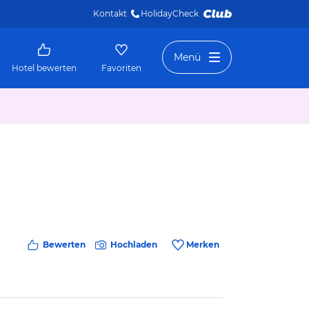
Kontakt
HolidayCheck 
Menü
Hotel bewerten
Favoriten
Bewerten
Hochladen
Merken