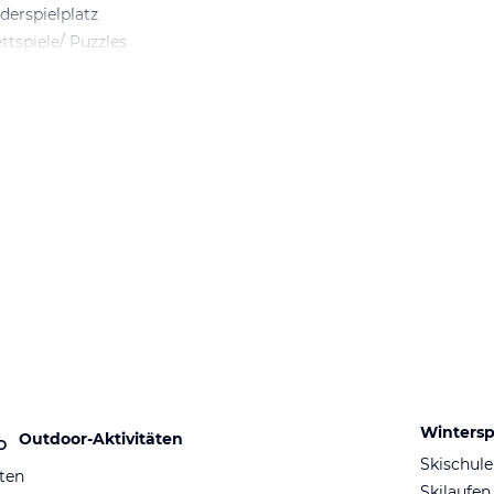
derspielplatz
ttspiele/ Puzzles
Wintersp
Outdoor-Aktivitäten
Skischule
ten
Skilaufen