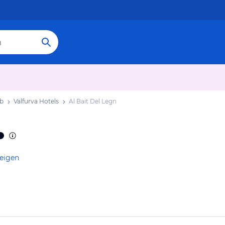
ub
Valfurva Hotels
Al Bait Del Legn
zeigen