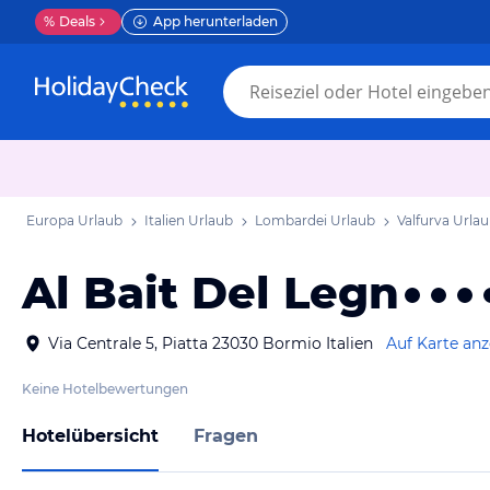
%
Deals
App herunterladen
Europa Urlaub
Italien Urlaub
Lombardei Urlaub
Valfurva Urla
Al Bait Del Legn
Via Centrale 5, Piatta 23030 Bormio Italien
Auf Karte an
Keine Hotelbewertungen
Hotelübersicht
Fragen