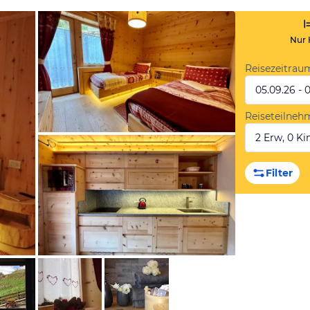
Nur 
Reisezeitrau
05.09.26 - 
Reiseteilneh
2 Erw, 0 Kin
von Booking.com
Filter
von Booking.com