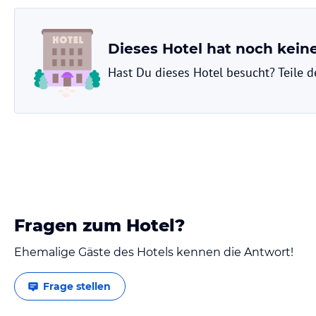
ausgestattete Küche im Apartment bietet alle notwendigen Geräte, eins
können Sie auch den Grillplatz im Blumengarten nutzen und im Freien
und Cafés, in denen Sie lokale Spezialitäten genießen können.
Dieses Hotel hat noch kei
Sport und Unterhaltung
Hast Du dieses Hotel besucht? Teile 
Die Umgebung des Al Bait Del Legn bietet zahlreiche Möglichkeiten für
Skifahren ist besonders beliebt, da die Gegend für ihre erstklassigen
möchten, können Sie Fahrräder ausleihen und die umliegende Landsch
Handicap auf den nahegelegenen Golfplätzen verbessern. Reiten ist ei
Hinweis:
Verfasst von HolidayCheck mit Hilfe von KI. Alle Angaben 
verbindlichen
Angebotsdetails
des jeweiligen Veranstalters.
Fragen zum Hotel?
Ehemalige Gäste des Hotels kennen die Antwort!
Frage stellen