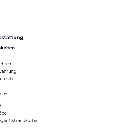
sstattung
hkeiten
chrein
wahrung
ereich
nter
s
öbel
egen/ Strandkörbe