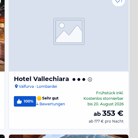
1
Hotel Vallechiara
Valfurva · Lombardei
Frühstück
inkl.
Sehr gut
Kostenlos stornierbar
100%
4
Bewertungen
bis
20. August 2026
353
€
ab
ab
177 €
pro Nacht