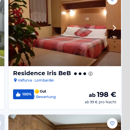
Residence Iris BeB
Valfurva · Lombardei
Gut
198
€
100%
ab
1
Bewertung
ab
99 €
pro Nacht