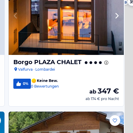
467 €
3
347 €
234 €
Borgo PLAZA CHALET
Valfurva · Lombardei
Keine Bew.
0%
0
Bewertungen
347
€
ab
ab
174 €
pro Nacht