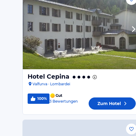
Hotel Cepina
Valfurva · Lombardei
Gut
100%
3
Bewertungen
Zum Hotel