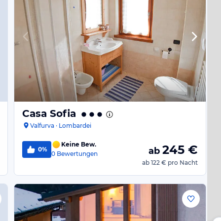
Casa Sofia
Valfurva · Lombardei
Keine Bew.
245
€
0%
ab
0
Bewertungen
ab
122 €
pro Nacht