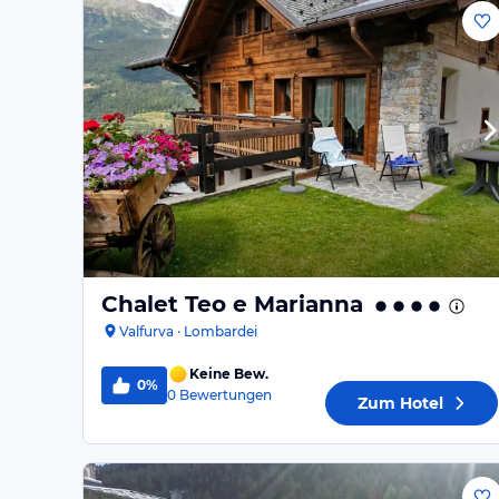
Chalet Teo e Marianna
Valfurva · Lombardei
Keine Bew.
0%
0
Bewertungen
Zum Hotel