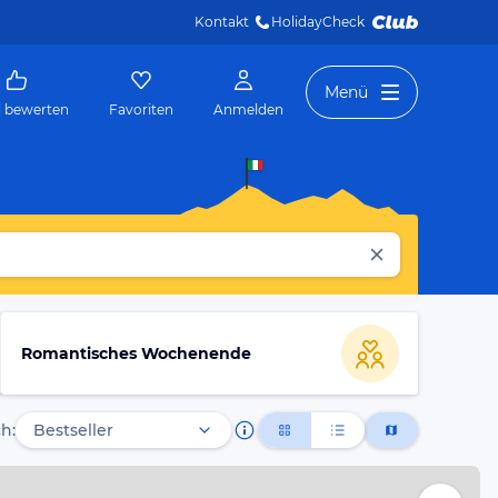
Kontakt
HolidayCheck 
Menü
l bewerten
Favoriten
Anmelden
Romantisches Wochenende
h: