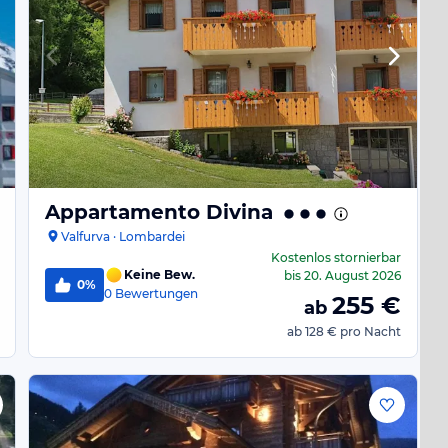
Appartamento Divina
Valfurva · Lombardei
Kostenlos stornierbar
Keine Bew.
bis
20. August 2026
0%
0
Bewertungen
255
€
ab
ab
128 €
pro Nacht