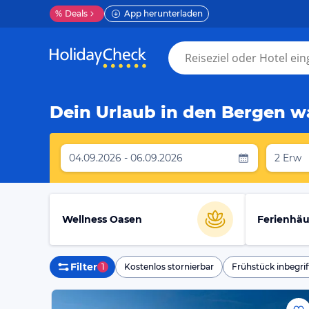
%
Deals
App herunterladen
Dein Urlaub in den Bergen wa
04.09.2026 - 06.09.2026
2 Erw
Wellness Oasen
Ferienhäu
Filter
1
Kostenlos stornierbar
Frühstück inbegrif