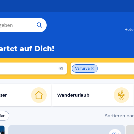
Hote
rtet auf Dich!
Valfurva
ser
Wanderurlaub
Sortieren nac
fen