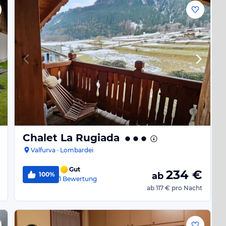
Chalet La Rugiada
Valfurva · Lombardei
Gut
234
€
100%
ab
1
Bewertung
ab
117 €
pro Nacht