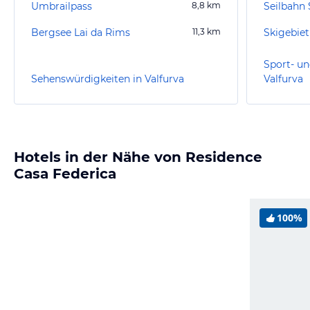
Umbrailpass
8,8
km
Seilbahn
Bergsee Lai da Rims
11,3
km
Skigebie
Sport- un
Sehenswürdigkeiten in Valfurva
Valfurva
Hotels in der Nähe von Residence
Casa Federica
100%