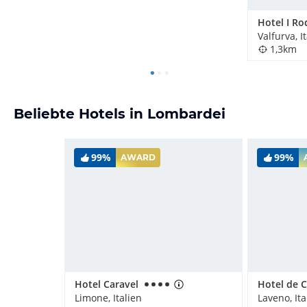
Hotel I R
Valfurva, I
1,3km
Beliebte Hotels in Lombardei
99%
99%
AWARD
Hotel Caravel
Limone, Italien
Laveno, Ita