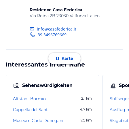
Residence Casa Federica
Via Roina 2B 23030 Valfurva Italien
info@casafederica.it
39 3496769669
Karte
Interessantes in der Nähe
Sehenswürdigkeiten
Spor
Altstadt Bormio
2,1
km
Stilfserjo
Cappella del Sant
4,7
km
Museum Carlo Donegani
7,9
km
Skigebiet