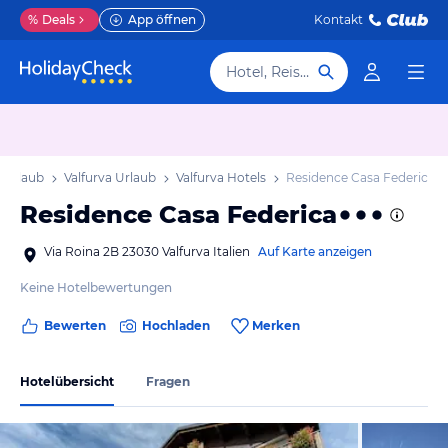
%
Deals
App öffnen
Kontakt
Hotel, Reiseziel
 Urlaub
Valfurva Urlaub
Valfurva Hotels
Residence Casa Federica
Residence Casa Federica
Via Roina 2B 23030 Valfurva Italien
Auf Karte anzeigen
Keine Hotelbewertungen
Bewerten
Hochladen
Merken
Hotelübersicht
Fragen