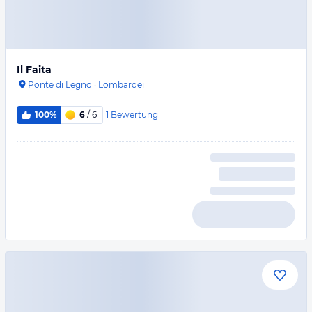
Il Faita
Ponte di Legno
·
Lombardei
1
Bewertung
100%
6
/ 6