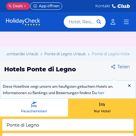
%
Deals
App öffnen
Kontakt
Hotel, Reiseziel
Lombardei Urlaub
Ponte di Legno Urlaub
Ponte di Legno Hotels
Teilen
Hotels Ponte di Legno
Diese Hotelliste zeigt unsere am häufigsten gebuchten Hotels an.
Informationen zu Rankings und Bewertungen findest Du
hier
Pauschalreisen
Nur Hotel
Ponte di Legno