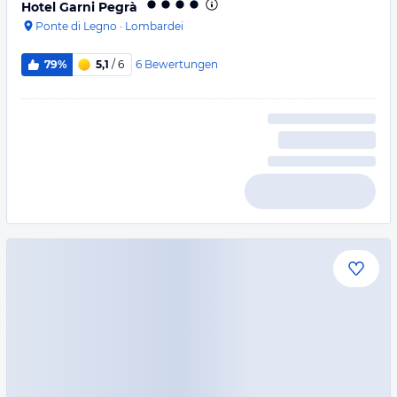
Hotel Garni Pegrà
Ponte di Legno
·
Lombardei
6
Bewertungen
79%
5,1
/ 6