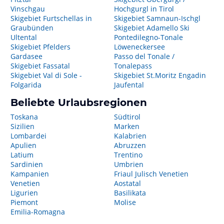
Vinschgau
Hochgurgl in Tirol
Skigebiet Furtschellas in
Skigebiet Samnaun-Ischgl
Graubünden
Skigebiet Adamello Ski
Ultental
Pontedilegno-Tonale
Skigebiet Pfelders
Löweneckersee
Gardasee
Passo del Tonale /
Skigebiet Fassatal
Tonalepass
Skigebiet Val di Sole -
Skigebiet St.Moritz Engadin
Folgarida
Jaufental
Beliebte Urlaubsregionen
Toskana
Südtirol
Sizilien
Marken
Lombardei
Kalabrien
Apulien
Abruzzen
Latium
Trentino
Sardinien
Umbrien
Kampanien
Friaul Julisch Venetien
Venetien
Aostatal
Ligurien
Basilikata
Piemont
Molise
Emilia-Romagna