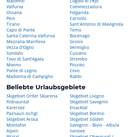
Malonno
Cogolo di Pejo
Valfurva
Commezzadura
Ossana
Folgarida
Peio
Carisolo
Tirano
SantʼAntonio di Mavignola
Capo di Ponte
Temù
Santa Caterina Valfurva
Bocenago
Mezzana-Marilleva
Grosio
Vezza d'Oglio
Vermiglio
Sondalo
Cusiano
Tovo di Sant’Agata
Strembo
Monno
Pinzolo
Ponte di Legno
Cevo
Madonna di Campiglio
Rabbi
Beliebte Urlaubsgebiete
Skigebiet Ortler Skiarena
Skigebiet Livigno
Ridnauntal
Skigebiet Savognin
Karersee
Eisacktal
Paznaun-Ischgl
Skigebiet Bormio
Skigebiet Arosa
Skigebiet Sölden
Montafon
Savognin - Bivio - Albula
Alpen
Iseosee
Pitztal
Skigebiet Obergurgl /