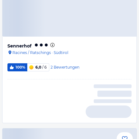
Sennerhof
Racines / Ratschings
·
Südtirol
2
Bewertungen
100%
6,0
/ 6