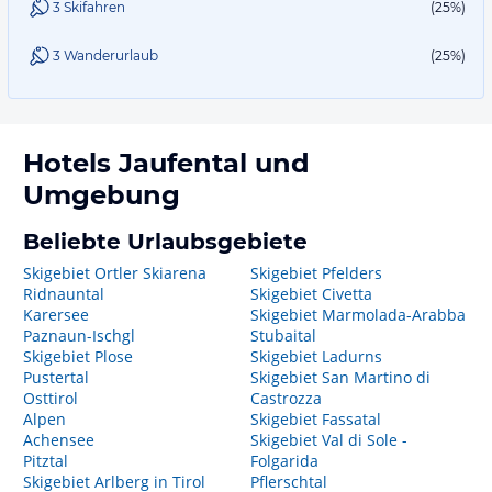
3 Skifahren
(25%)
3 Wanderurlaub
(25%)
Hotels
Jaufental
und
Umgebung
Beliebte Urlaubsgebiete
Skigebiet Ortler Skiarena
Skigebiet Pfelders
Ridnauntal
Skigebiet Civetta
Karersee
Skigebiet Marmolada-Arabba
Paznaun-Ischgl
Stubaital
Skigebiet Plose
Skigebiet Ladurns
Pustertal
Skigebiet San Martino di
Osttirol
Castrozza
Alpen
Skigebiet Fassatal
Achensee
Skigebiet Val di Sole -
Pitztal
Folgarida
Skigebiet Arlberg in Tirol
Pflerschtal