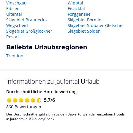
Vinschgau
Wipptal
Eibsee
Eisacktal
Ultental
Forggensee
Skigebiet Brauneck -
Skigebiet Bormio
Wegscheid
Skigebiet Stubaier Gletscher
Skigebiet Großglockner
Skigebiet Sölden
Resort
Beliebte Urlaubsregionen
Trentino
Informationen zu
Jaufental
Urlaub
Durchschnittliche Hotelbewertung:
5,7
/
6
860
Bewertungen
Der Durchschnitt ergibt sich aus den Bewertungen der einzelnen Hotels
in Jaufental auf HolidayCheck.