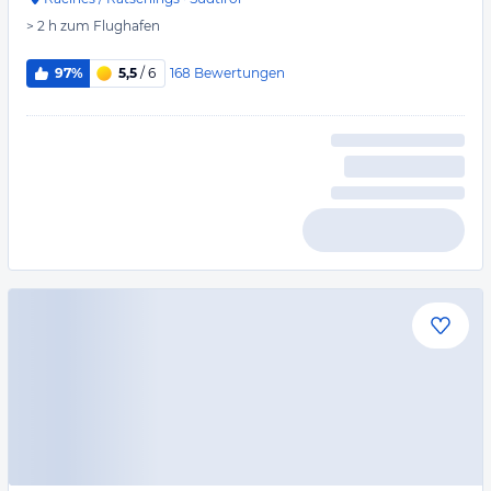
> 2 h
zum Flughafen
168
Bewertungen
97%
5,5
/ 6