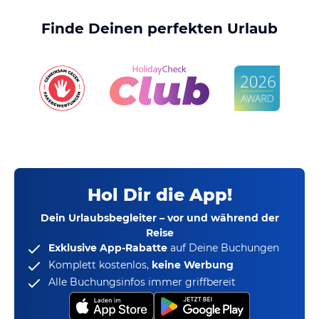
Finde Deinen perfekten Urlaub
Hol Dir die App!
Dein Urlaubsbegleiter – vor und während der
Reise
Exklusive App-Rabatte
auf Deine Buchungen
Komplett kostenlos,
keine Werbung
Alle Buchungsinfos immer griffbereit