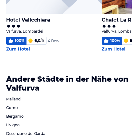
Hotel Vallechiara
Chalet La Ru
Valfurva, Lombardei
Valfurva, Lombarde
100
%
6,0
/
6
100
%
5
/
6
4 Bew.
Zum Hotel
Zum Hotel
Andere Städte in der Nähe von
Valfurva
Mailand
Como
Bergamo
Livigno
Desenzano del Garda