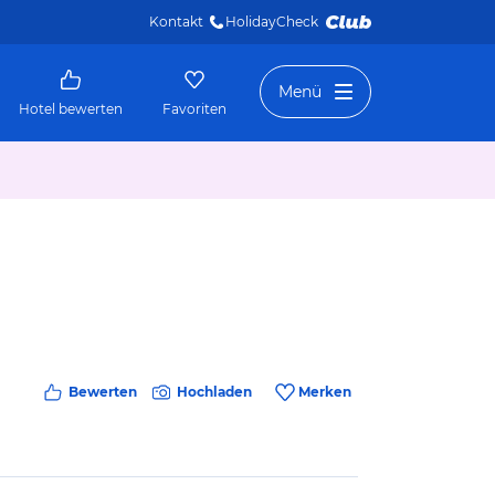
Kontakt
HolidayCheck 
Menü
Hotel bewerten
Favoriten
Bewerten
Hochladen
Merken