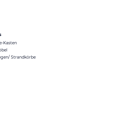
s
fe-Kasten
öbel
egen/ Strandkörbe