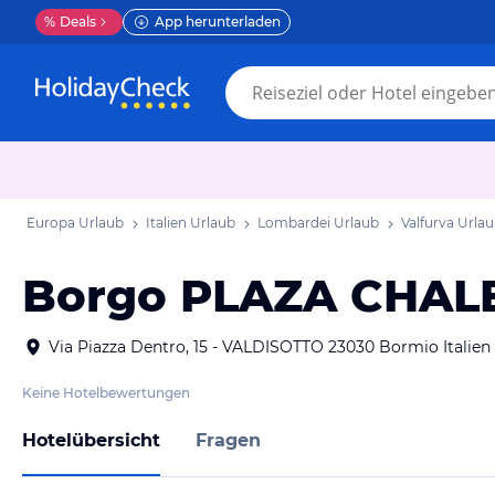
%
Deals
App herunterladen
Europa Urlaub
Italien Urlaub
Lombardei Urlaub
Valfurva Urla
Borgo PLAZA CHAL
Via Piazza Dentro, 15 - VALDISOTTO 23030 Bormio Italien
Keine Hotelbewertungen
Hotelübersicht
Fragen