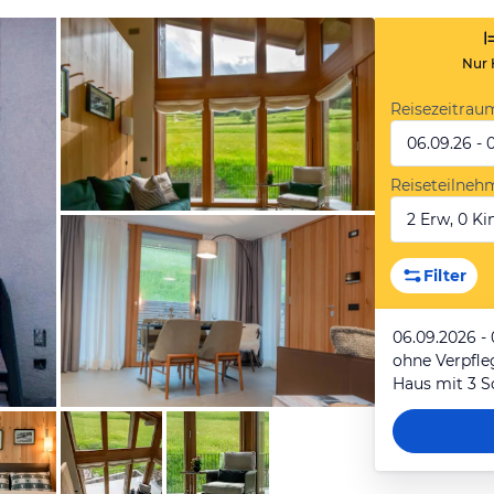
Nur 
Reisezeitrau
06.09.26 - 
Reiseteilneh
2 Erw, 0 Kin
von Booking.com
Filter
06.09.2026 -
ohne Verpfl
Haus mit 3 
von Booking.com