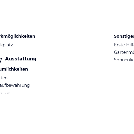
rkmöglichkeiten
Sonstige
kplatz
Erste-Hil
Gartenm
Ausstattung
Sonnenli
umlichkeiten
rten
iaufbewahrung
rasse