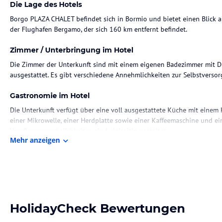
Die Lage des Hotels
Borgo PLAZA CHALET befindet sich in Bormio und bietet einen Blick a
der Flughafen Bergamo, der sich 160 km entfernt befindet.
Zimmer / Unterbringung im Hotel
Die Zimmer der Unterkunft sind mit einem eigenen Badezimmer mit 
ausgestattet. Es gibt verschiedene Annehmlichkeiten zur Selbstverso
Gastronomie im Hotel
Die Unterkunft verfügt über eine voll ausgestattete Küche mit einem 
einer Mikrowelle, einer Herdplatte sowie einer Kaffeemaschine und e
Verpflegungsmöglichkeiten sind vielseitig gestaltet.
Mehr anzeigen
Sport und Unterhaltung
In der Umgebung der Unterkunft können Gäste Skifahren und Fahrradf
Verfügung.
Hinweis:
Verfasst von HolidayCheck mit Hilfe von KI. Alle Angaben 
HolidayCheck Bewertungen
verbindlichen
Angebotsdetails
des jeweiligen Veranstalters.