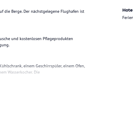
Hote
uf die Berge. Der nächstgelegene Flughafen ist
Ferie
Dusche und kostenlosen Pflegeprodukten
rgung.
Kühlschrank, einem Geschirrspüler, einem Ofen,
inem Wasserkocher. Die
ahren. Vor Ort steht außerdem ein Garten zur
ohne Gewähr. Bitte lies vor der Buchung die