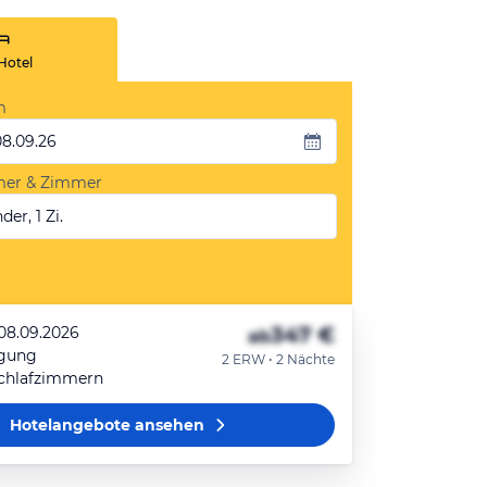
Hotel
m
08.09.26
mer & Zimmer
der, 1 Zi.
347 €
 08.09.2026
ab
egung
2 ERW • 2 Nächte
Schlafzimmern
Hotelangebote
ansehen