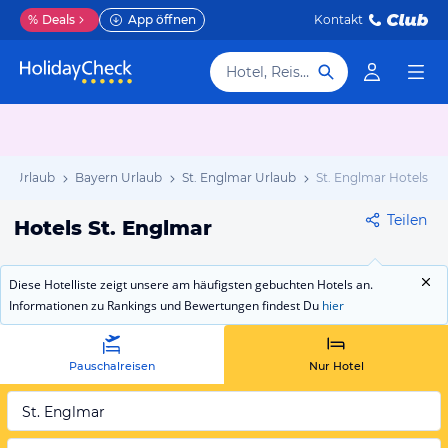
%
Deals
App öffnen
Kontakt
Hotel, Reiseziel
nd Urlaub
Bayern Urlaub
St. Englmar Urlaub
St. Englmar Hotels
Teilen
Hotels St. Englmar
Diese Hotelliste zeigt unsere am häufigsten gebuchten Hotels an.
Informationen zu Rankings und Bewertungen findest Du
hier
Pauschalreisen
Nur Hotel
St. Englmar