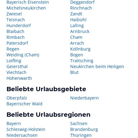
Bayerisch Eisenstein
Deggendorf
Michelsneukirchen
Rinchnach
Zwiesel
Zandt
Teisnach
Haibühl
Hunderdorf
Lalling
Blaibach
Arnbruck
Rimbach
Cham
Patersdorf
Arrach
Regen
Kollnburg
Weiding (Cham)
Bogen
Loifling
Traitsching
Geiersthal
Neukirchen beim Heiligen
Viechtach
Blut
Hohenwarth
Beliebte Urlaubsgebiete
Oberpfalz
Niederbayern
Bayerischer Wald
Beliebte Urlaubsregionen
Bayern
Sachsen
Schleswig-Holstein
Brandenburg
Niedersachsen
Thüringen