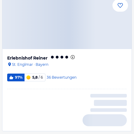
Erlebnishof Reiner
St. Englmar
·
Bayern
36
Bewertungen
97%
5,8
/ 6