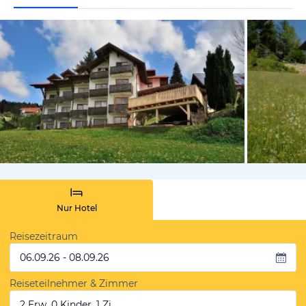
vom Hoteli
Nur Hotel
Reisezeitraum
06.09.26 - 08.09.26
Reiseteilnehmer & Zimmer
2 Erw, 0 Kinder, 1 Zi.