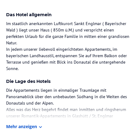
Das Hotel allgemein
Im staatlich anerkannten Luftkurort Sankt Englmar ( Bayerischer
Wald ) liegt unser Haus ( 850m ü.M.) und verspricht einen
perfekten Urlaub für die ganze Familie in mitten einer grandiosen
Natur.
In jedem unserer liebevoll eingerichteten Appartements, im
bayerischen Landhausstil, entspannen Sie auf Ihrem Balkon oder
Terrasse und genießen mit Blick ins Donautal die untergehende
Sonne.
Die Lage des Hotels
Die Appartements liegen in einmaliger Traumlage mit
Panoramablick über den unbebauten Südhang in die Weiten des
Donautals und der Alpen.
Alles was das Herz begehrt findet man inmitten und ringsherum
unserer Romantik-Appartements in Glashütt / St. Englmar
In jedem unserer liebevoll eingerichteten Appartements
Mehr anzeigen
entspannen Sie auf Ihrem Balkon oder Terrasse und genießen die
untergehende Sonne.