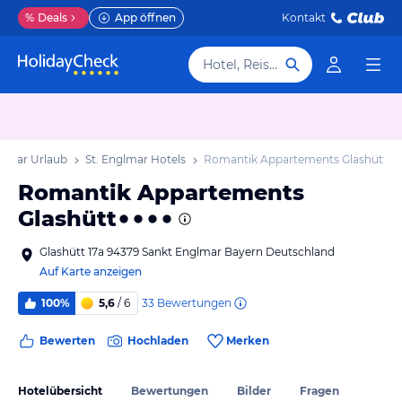
%
Deals
App öffnen
Kontakt
Hotel, Reiseziel
glmar Urlaub
St. Englmar Hotels
Romantik Appartements Glashütt
Romantik Appartements
Glashütt
Glashütt 17a 94379 Sankt Englmar Bayern Deutschland
Auf Karte anzeigen
33
Bewertungen
100%
5,6
/ 6
Bewerten
Hochladen
Merken
Hotelübersicht
Bewertungen
Bilder
Fragen