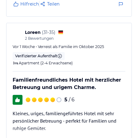
Die Massage konnte kurzfristig gebucht werden und
Hoteliers-/Veranstalter-/Kataloginformationen. Alle Angaben
Hilfreich
Teilen
ohne Gewähr und ohne Prüfung durch HolidayCheck. Bitte
war hervorragend.
lies vor der Buchung die verbindlichen
Angebotsdetails
des
jeweiligen Veranstalters.
Loreen
(
31-35
)
2
Bewertungen
Vor 1 Woche • Verreist als Familie im Oktober 2025
Verifizierter Aufenthalt
Apartment (2-4 Erwachsene)
Familienfreundliches Hotel mit herzlicher
Betreuung und urigem Charme.
5
/ 6
Kleines, uriges, familiengeführtes Hotel mit sehr
persönlicher Betreuung - perfekt für Familien und
ruhige Gemüter.