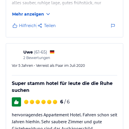
alles sauber, ruhige lage, gutes frühstück, nur
positive eindrücke, gerne wieder
Mehr anzeigen
Hilfreich
Teilen
Uwe
(
61-65
)
2
Bewertungen
Vor 5 Jahren • Verreist als Paar im Juli 2020
Super stamm hotel für leute die die Ruhe
suchen
6
/ 6
hervorragendes Appartement Hotel. Fahren schon seit
Jahren hierhin. Sehr saubere Zimmer und gute
Gästebewirtung sind das Aushängeschild.