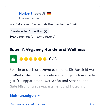
Abendessen in einem Restaurant in der Nähe.
Sport und Unterhaltung
Norbert
(
56-60
)
Weitläufige Wanderwege, Mountainbikestrecken u. Skiabfahrten
1
Bewertungen
verlaufen vor unserer Haustüre, umgeben von Bergen, Wiesen u.
Vor 7 Monaten • Verreist als Paar im Januar 2026
Wäldern.
Verifizierter Aufenthalt
Die großen Attraktionen sind nur 2- 5 Minuten Fahrzeit oder eine
Apartment (2-4 Erwachsene)
kleine Wanderung entfernt.
Dazu gehören...
Super f. Veganer, Hunde und Wellness
- Freizeit und Rodelparadies
- Waldwipfelweg
6
/ 6
- Haus am Kopf
- Kletterwald
Sehr freundlich und zuvorkommend. Die Aussicht war
- Xperium ( Wissenschaftshaus )
großartig, das Frühstück abwechslungsreich und sehr
- Freizeitpark Edelwies
gut. Das Appartement war schön und sehr sauber.
- uvm...
Gute Mischung aus Appartement und Hotel mit
Unser Haus verfügt über...
lockerer Atmosphäre.Rundum empfehlenswert.
Mehr anzeigen
- Finnische Sauna
- Wellnessdusche
Hilfreich
Teilen