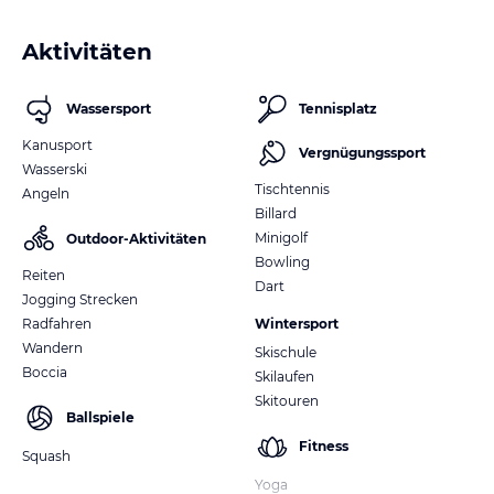
Aktivitäten
Wassersport
Tennisplatz
Kanusport
Vergnügungssport
Wasserski
Tischtennis
Angeln
Billard
Minigolf
Outdoor-Aktivitäten
Bowling
Reiten
Dart
Jogging Strecken
Radfahren
Wintersport
Wandern
Skischule
Boccia
Skilaufen
Skitouren
Ballspiele
Fitness
Squash
Yoga