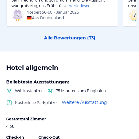
Sehr freundlich und zuvorkommend. Die Aussicht
Sehr 
war großartig, das Frühstück…
weiterlesen
unser
Norbert
56-60
•
Januar 2026
Aus Deutschland
Alle Bewertungen (
33
)
Hotel allgemein
Beliebteste Ausstattungen:
Wifi kostenfrei
75 Minuten zum Flughafen
Weitere Ausstattung
Kostenlose Parkplätze
Gesamtzahl Zimmer
< 50
Check-In
Check-Out