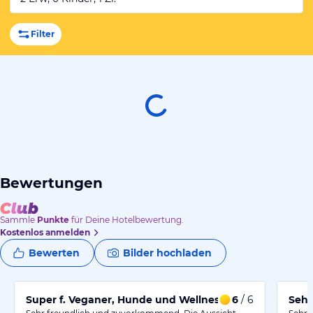
Filter
Bewertungen
Sammle
Punkte
für Deine Hotelbewertung.
Kostenlos anmelden
Bewerten
Bilder hochladen
Super f. Veganer, Hunde und Wellness
6
/ 6
Sehr