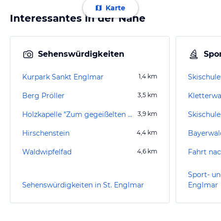
Karte
Interessantes in der Nähe
Sehenswürdigkeiten
Spor
Kurpark Sankt Englmar
1,4
km
Berg Pröller
3,5
km
Kletterwa
Holzkapelle "Zum gegeißelten Heiland"
3,9
km
Skischule
Hirschenstein
4,4
km
Bayerwal
Waldwipfelfad
4,6
km
Fahrt na
Sport- un
Sehenswürdigkeiten in St. Englmar
Englmar