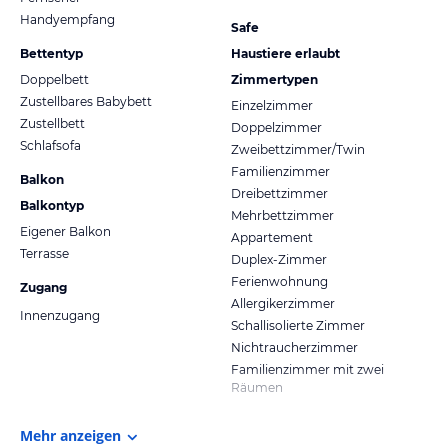
Handyempfang
Safe
Bettentyp
Haustiere erlaubt
Doppelbett
Zimmertypen
Zustellbares Babybett
Einzelzimmer
Zustellbett
Doppelzimmer
Schlafsofa
Zweibettzimmer/Twin
Familienzimmer
Balkon
Dreibettzimmer
Balkontyp
Mehrbettzimmer
Eigener Balkon
Appartement
Terrasse
Duplex-Zimmer
Ferienwohnung
Zugang
Allergikerzimmer
Innenzugang
Schallisolierte Zimmer
Nichtraucherzimmer
Familienzimmer mit zwei
Räumen
Mehr anzeigen