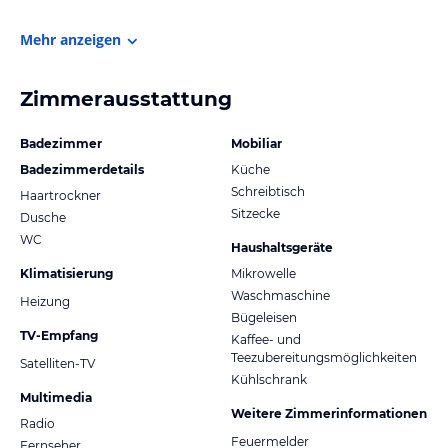
Mehr anzeigen
Zimmerausstattung
Badezimmer
Mobiliar
Badezimmerdetails
Küche
Schreibtisch
Haartrockner
Sitzecke
Dusche
WC
Haushaltsgeräte
Klimatisierung
Mikrowelle
Waschmaschine
Heizung
Bügeleisen
TV-Empfang
Kaffee- und
Teezubereitungsmöglichkeiten
Satelliten-TV
Kühlschrank
Multimedia
Weitere Zimmerinformationen
Radio
Feuermelder
Fernseher