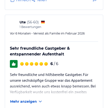
- Solarium
- Hydrojet Massageliege ( Wasserstrahlmassage )
- Massageangebot von unserer Hausmasseurin
- Aufenthaltsstüberl
- Sonnenterrasse
Ute
(
56-60
)
- Grillplatz
1
Bewertungen
- Tischtennisplatte
Vor 6 Monaten • Verreist als Familie im Februar 2026
- Kinderspielplatz
- Boccia
- uvm...
Sehr freundliche Gastgeber &
entspannender Aufenthalt
Sonstige Einrichtungen und Services
Wir bieten Frühstück vom Buffet oder unseren Brötchenservice an.
6
/ 6
Des Weiteren steht unseren Gästen eine große Auswahl an
Getränken und Snacks jederzeit zur Verfügung.
Sehr freundliche und hilfsbereite Gastgeber. Für
Sie können bei uns auch hauseigene E-Bikes oder im Winter
unsere sechsköpfige Gruppe war das Appartement
Schneeschuhe kostenfrei ausleihen.
ausreichend, wenn auch etwas knapp bemessen. Bei
Das Wintergartenstüberl lädt ein zu gemütlichen Abendstunden
Verfügbarkeit wurde uns kostenfrei ein zweites
und kann von unseren Gästen jederzeit genutzt werden.
Appartement angeboten, was wir sehr zu schätzen
Mehr anzeigen
wussten.
Hinweis:
Allgemeine und unverbindliche