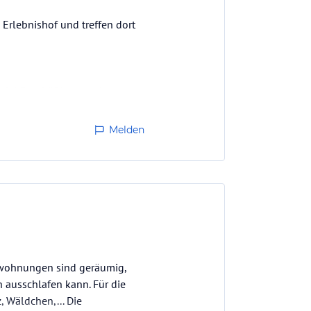
Erlebnishof und treffen dort
 viel Beschäftigung wie
dschaften was den Erwachsenen
Melden
nwohnungen sind geräumig,
h ausschlafen kann. Für die
, Wäldchen,... Die