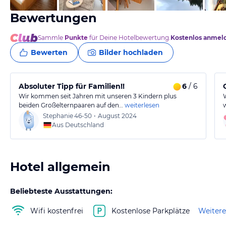
Bewertungen
Sammle
Punkte
für Deine Hotelbewertung.
Kostenlos anmel
Bewerten
Bilder hochladen
Absoluter Tipp für Familien!!
6
/ 6
Wir kommen seit Jahren mit unseren 3 Kindern plus
beiden Großelternpaaren auf den…
weiterlesen
Stephanie
46-50
•
August 2024
Aus Deutschland
Hotel allgemein
Beliebteste Ausstattungen:
Wifi kostenfrei
Kostenlose Parkplätze
Weitere