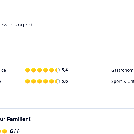
en Morgen für Sie bereitsteht. Die Pension
en probieren können.
ewertungen)
 von Freizeitaktivitäten für alle Altersgruppen.
g auf eine besondere Art und Weise. Spielen
wachsene und Kinder. Für aktive Gäste gibt es
igen. Im Winter können Sie die
ice
5,4
Gastronom
ohne Gewähr. Bitte lies vor der Buchung die
e
5,6
Sport & Un
ür Familien!!
6
/ 6