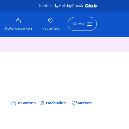
Kontakt
HolidayCheck 
Menü
Hotel bewerten
Favoriten
Bewerten
Hochladen
Merken