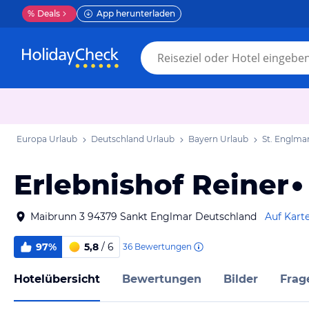
%
Deals
App herunterladen
Europa Urlaub
Deutschland Urlaub
Bayern Urlaub
St. Englma
Erlebnishof Reiner
Maibrunn 3 94379 Sankt Englmar Deutschland
Auf Kart
97%
5,8
/ 6
36
Bewertungen
Hotelübersicht
Bewertungen
Bilder
Frag