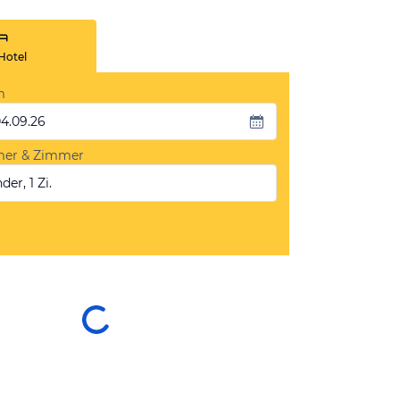
Hotel
m
04.09.26
mer & Zimmer
der, 1 Zi.