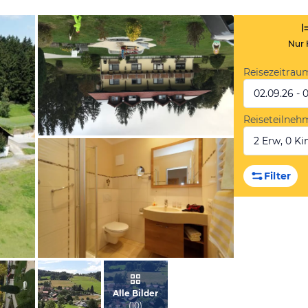
Nur 
Reisezeitrau
02.09.26 - 
Reiseteilneh
2 Erw, 0 Kin
von Diana, Oktober 2020
Filter
vom Hotelier, Mai 2013
Alle Bilder
(
10
)