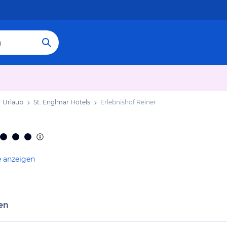
r Urlaub
St. Englmar Hotels
Erlebnishof Reiner
e anzeigen
en