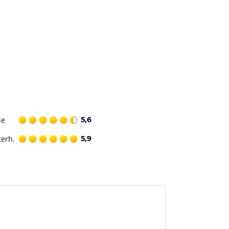
ie
5,6
terh.
5,9