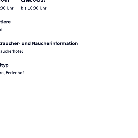
k-In
Check-Out
:00 Uhr
bis 10:00 Uhr
tiere
bt
traucher- und Raucherinformation
raucherhotel
ltyp
on, Ferienhof