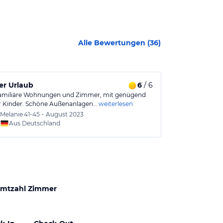
Alle Bewertungen (
36
)
er Urlaub
6
/ 6
Tolles Hotel
familiäre Wohnungen und Zimmer, mit genügend
Wir waren hier
ür Kinder. Schöne Außenanlagen…
weiterlesen
Urlaub und wir
Melanie
41-45
•
August 2023
Sophie
Aus Deutschland
Aus
mtzahl Zimmer