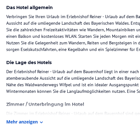
Das Hotel allgemein
Verbringen Sie Ihren Urlaub im Erlebnishof Reiner - Urlaub auf dem 
Aussicht auf die umliegende Landschaft des Bayerischen Waldes. Ent
Sie die zahlreichen Freizeitaktivitäten wie Wandern, Mountainbiken 
einen Balkon und kostenloses WLAN. Starten Sie jeden Morgen mit ein
Nutzen Sie die Gelegenheit zum Wandern, Reiten und Bergsteigen in
sorgen Eselskutschfahrten, eine Kegelbahn und ein Spielzimmer für 
Die Lage des Hotels
Der Erlebnishof Reiner - Urlaub auf dem Bauernhof liegt in einer nac
atemberaubende Aussicht auf die umliegende Landschaft des Bayerisch
Nähe des Waldwanderwegs Wifpel und ist ein idealer Ausgangspunkt
Wintermonaten können Sie die Langlaufmöglichkeiten nutzen. Eine So
Zimmer / Unterbringung im Hotel
Die Zimmer im Erlebnishof Reiner - Urlaub auf dem Bauernhof sind ge
Balkon, auf dem Sie die malerische Aussicht genießen können. Sie bi
Mehr anzeigen
Badezimmer.
Gastronomie im Hotel