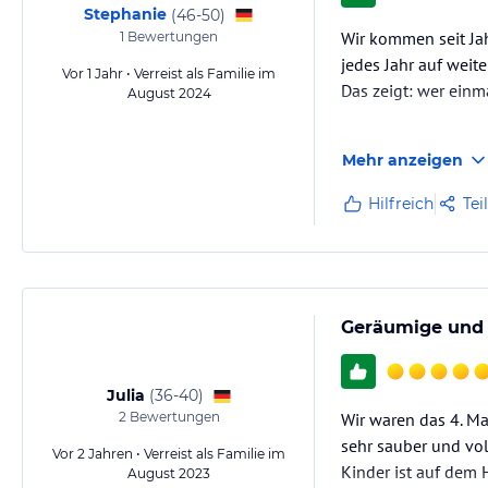
Stephanie
(
46-50
)
Wir kommen seit Jah
1
Bewertungen
jedes Jahr auf weit
Vor 1 Jahr • Verreist als Familie im
Das zeigt: wer einm
August 2024
Die Kinder finden i
Mehr anzeigen
Tischtennis, Fußbal
Zeit für gemütlich
Hilfreich
Tei
Geräumige und 
Julia
(
36-40
)
2
Bewertungen
Wir waren das 4. M
sehr sauber und vol
Vor 2 Jahren • Verreist als Familie im
Kinder ist auf dem 
August 2023