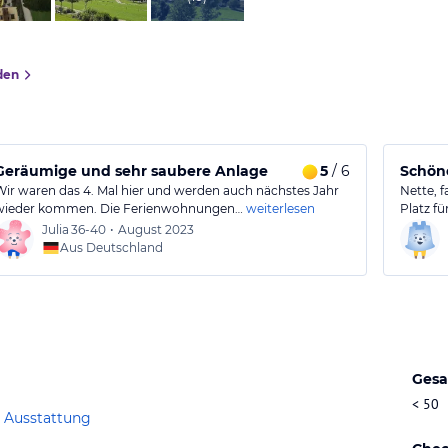
den
Geräumige und sehr saubere Anlage
5
/ 6
Schön
Wir waren das 4. Mal hier und werden auch nächstes Jahr
Nette, 
wieder kommen. Die Ferienwohnungen…
weiterlesen
Platz f
Julia
36-40
•
August 2023
Aus Deutschland
Gesa
< 50
 Ausstattung