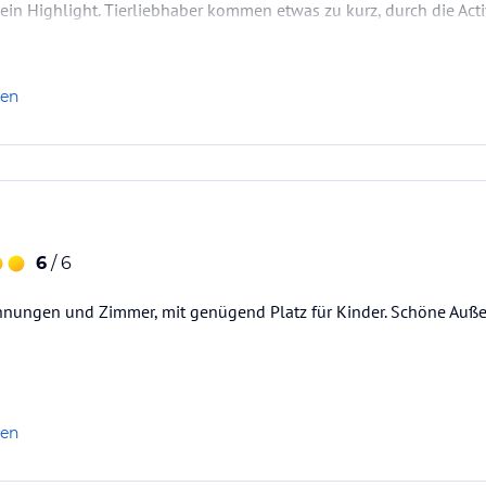
t ein Highlight. Tierliebhaber kommen etwas zu kurz, durch die Act
nehmungen gemacht werden.
len
6
/ 6
ohnungen und Zimmer, mit genügend Platz für Kinder. Schöne Au
len