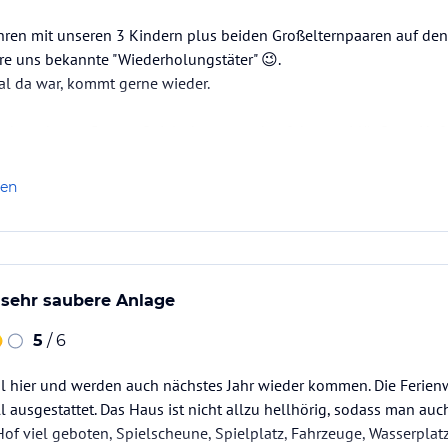
ren mit unseren 3 Kindern plus beiden Großelternpaaren auf den 
ere uns bekannte "Wiederholungstäter" 😉.
al da war, kommt gerne wieder.
n der sehr gepflegten Spielscheune und auf dem weitläufigen Hof
l, Tischkicker und vieles mehr. So entstehen auch schnell Freun
e Auszeit und erholsame Stunden in der Wellnessoase…
len
sehr saubere Anlage
5
/ 6
al hier und werden auch nächstes Jahr wieder kommen. Die Ferie
l ausgestattet. Das Haus ist nicht allzu hellhörig, sodass man auc
Hof viel geboten, Spielscheune, Spielplatz, Fahrzeuge, Wasserplatz