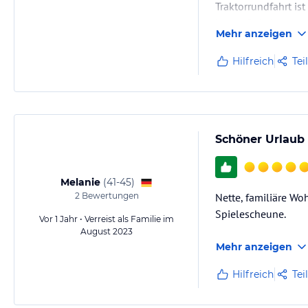
Traktorrundfahrt is
kostenfreie Unter
Mehr anzeigen
Hilfreich
Tei
Schöner Urlaub
Melanie
(
41-45
)
2
Bewertungen
Nette, familiäre W
Spielescheune.
Vor 1 Jahr • Verreist als Familie im
August 2023
Mehr anzeigen
Hilfreich
Tei