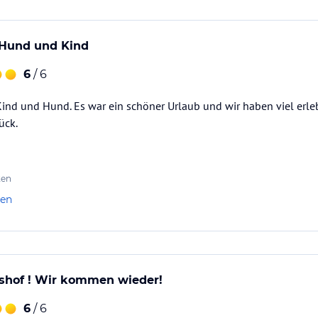
r Hund und Kind
6
/ 6
Kind und Hund. Es war ein schöner Urlaub und wir haben viel erl
ück.
ten
len
ishof ! Wir kommen wieder!
6
/ 6