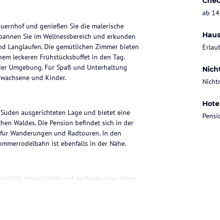
Chec
ab 14
Bauernhof und genießen Sie die malerische
Haus
spannen Sie im Wellnessbereich und erkunden
und Langlaufen. Die gemütlichen Zimmer bieten
Erlau
em leckeren Frühstücksbuffet in den Tag.
 der Umgebung. Für Spaß und Unterhaltung
Nich
Erwachsene und Kinder.
Nicht
Hote
h Süden ausgerichteten Lage und bietet eine
Pensi
en Waldes. Die Pension befindet sich in der
 für Wanderungen und Radtouren. In den
mmerrodelbahn ist ebenfalls in der Nähe.
mütlich eingerichtet und verfügen über einen
eten auch kostenloses WLAN und ein eigenes