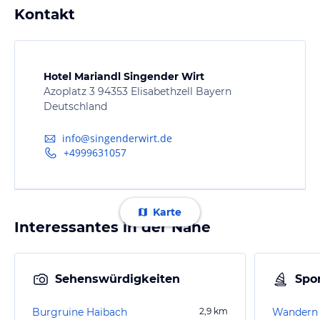
Kontakt
Hotel Mariandl Singender Wirt
Azoplatz 3 94353 Elisabethzell Bayern
Deutschland
info@singenderwirt.de
+4999631057
Karte
Interessantes in der Nähe
Sehenswürdigkeiten
Spor
Burgruine Haibach
2,9
km