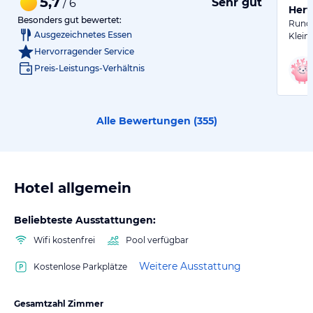
5,7
Sehr gut
/ 6
Herv
Besonders gut bewertet:
Rundu
Ausgezeichnetes Essen
Klein
Hervorragender Service
Preis-Leistungs-Verhältnis
Alle Bewertungen (
355
)
Hotel allgemein
Beliebteste Ausstattungen:
Wifi kostenfrei
Pool verfügbar
Weitere Ausstattung
Kostenlose Parkplätze
Gesamtzahl Zimmer