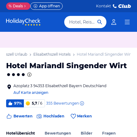
%
Deals
App öffnen
Kontakt
Hotel, Reiseziel
bethszell Urlaub
Elisabethszell Hotels
Hotel Mariandl Singender Wirt
Hotel Mariandl Singender Wirt
Azoplatz 3 94353 Elisabethzell Bayern Deutschland
Auf Karte anzeigen
355
Bewertungen
97%
5,7
/ 6
Bewerten
Hochladen
Merken
Hotelübersicht
Bewertungen
Bilder
Fragen