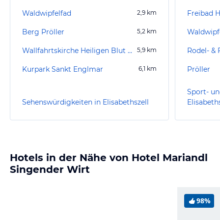
Waldwipfelfad
2,9
km
Freibad 
Berg Pröller
5,2
km
Wallfahrtskirche Heiligen Blut Neukirchen
5,9
km
Kurpark Sankt Englmar
6,1
km
Pröller
Sport- un
Sehenswürdigkeiten in Elisabethszell
Elisabeth
Hotels in der Nähe von Hotel Mariandl
Singender Wirt
98%