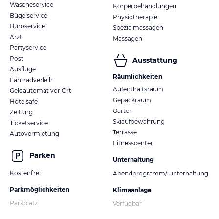
Wäscheservice
Körperbehandlungen
Bügelservice
Physiotherapie
Büroservice
Spezialmassagen
Arzt
Massagen
Partyservice
Post
Ausstattung
Ausflüge
Räumlichkeiten
Fahrradverleih
Aufenthaltsraum
Geldautomat vor Ort
Gepäckraum
Hotelsafe
Garten
Zeitung
Skiaufbewahrung
Ticketservice
Terrasse
Autovermietung
Fitnesscenter
Parken
Unterhaltung
Kostenfrei
Abendprogramm/-unterhaltung
Parkmöglichkeiten
Klimaanlage
Parkplatz
Verfügbar