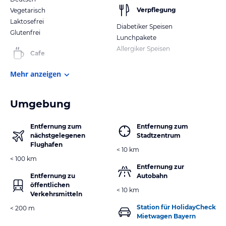
Verpflegung
Vegetarisch
Laktosefrei
Diabetiker Speisen
Glutenfrei
Lunchpakete
Allergiker Speisen
Cafe
Mehr anzeigen
Umgebung
Entfernung zum
Entfernung zum
nächstgelegenen
Stadtzentrum
Flughafen
< 10 km
< 100 km
Entfernung zur
Entfernung zu
Autobahn
öffentlichen
< 10 km
Verkehrsmitteln
Station für HolidayCheck
< 200 m
Mietwagen Bayern