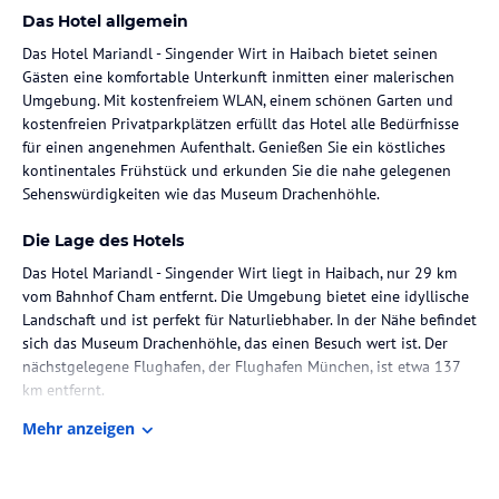
Das Hotel allgemein
Das Hotel Mariandl - Singender Wirt in Haibach bietet seinen
Gästen eine komfortable Unterkunft inmitten einer malerischen
Umgebung. Mit kostenfreiem WLAN, einem schönen Garten und
kostenfreien Privatparkplätzen erfüllt das Hotel alle Bedürfnisse
für einen angenehmen Aufenthalt. Genießen Sie ein köstliches
kontinentales Frühstück und erkunden Sie die nahe gelegenen
Sehenswürdigkeiten wie das Museum Drachenhöhle.
Die Lage des Hotels
Das Hotel Mariandl - Singender Wirt liegt in Haibach, nur 29 km
vom Bahnhof Cham entfernt. Die Umgebung bietet eine idyllische
Landschaft und ist perfekt für Naturliebhaber. In der Nähe befindet
sich das Museum Drachenhöhle, das einen Besuch wert ist. Der
nächstgelegene Flughafen, der Flughafen München, ist etwa 137
km entfernt.
Mehr anzeigen
Zimmer / Unterbringung im Hotel
Die Zimmer im Hotel Mariandl - Singender Wirt sind gemütlich
und komfortabel eingerichtet. Jedes Zimmer verfügt über einen