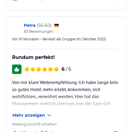
Petra
(
56-60
)
63
Bewertungen
Vor 10 Monaten • Verreist als Gruppe im Oktober 2025
Rundum perfekt!
6
/ 6
Von mir klare Weiterempfehlung. Ich habe lange kein
so gutes Hotel mehr erlebt. Ankommen, sich
wohlfühlen, verwöhnt werden. Hier hat das
Management wirklich überlegt, was der Gast sich
wünscht und setzt dies gemeinsam mit Familie und
Mehr anzeigen
Crew perfekt um. Danke für den schönen Kurzurlaub,
liebe Familie Dietl. Wir kommen auf jeden Fall
Meilengutschrift erhalten
wieder!