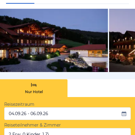
vom Hotelie
Nur Hotel
Reisezeitraum
04.09.26 - 06.09.26
Reiseteilnehmer & Zimmer
2 Erw, 0 Kinder, 1 Zi.