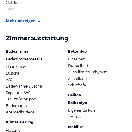
Outdoor
Sand
Mehr anzeigen
Zimmerausstattung
Badezimmer
Bettentyp
Badezimmerdetails
Einzelbett
Doppelbett
Haartrockner
Zustellbares Babybett
Dusche
Zustellbett
WC
Schlafsofa
Badewanne/Dusche
Separates WC
Balkon
Jacuzzi/Whirlpool
Balkontyp
Bademantel
Eigener Balkon
Kosmetikspiegel
Terrasse
Klimatisierung
Mobiliar
Heizung