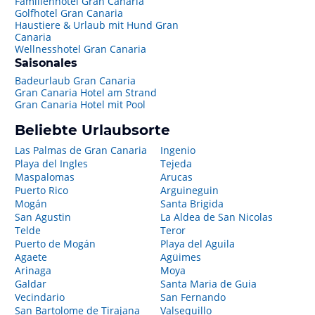
Familienhotel Gran Canaria
Golfhotel Gran Canaria
Haustiere & Urlaub mit Hund Gran
Canaria
Wellnesshotel Gran Canaria
Saisonales
Badeurlaub Gran Canaria
Gran Canaria Hotel am Strand
Gran Canaria Hotel mit Pool
Beliebte Urlaubsorte
Las Palmas de Gran Canaria
Ingenio
Playa del Ingles
Tejeda
Maspalomas
Arucas
Puerto Rico
Arguineguin
Mogán
Santa Brigida
San Agustin
La Aldea de San Nicolas
Telde
Teror
Puerto de Mogán
Playa del Aguila
Agaete
Agüimes
Arinaga
Moya
Galdar
Santa Maria de Guia
Vecindario
San Fernando
San Bartolome de Tirajana
Valsequillo