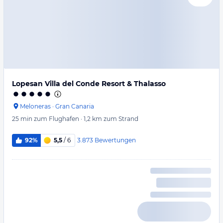
Lopesan Villa del Conde Resort & Thalasso
Meloneras
·
Gran Canaria
25 min
zum Flughafen
·
1,2 km
zum Strand
3.873
Bewertungen
92%
5,5
/ 6