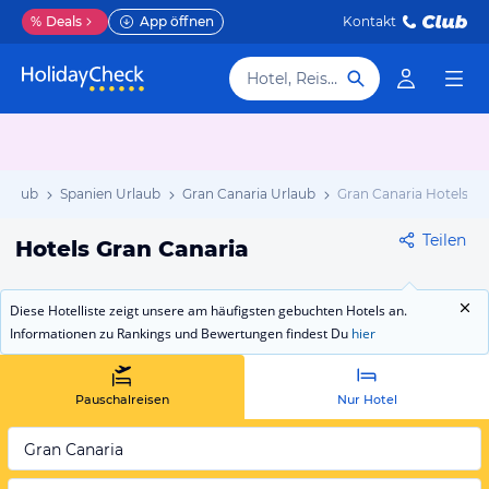
%
Deals
App öffnen
Kontakt
Hotel, Reiseziel
Urlaub
Spanien Urlaub
Gran Canaria Urlaub
Gran Canaria Hotels
Teilen
Hotels Gran Canaria
Diese Hotelliste zeigt unsere am häufigsten gebuchten Hotels an.
Informationen zu Rankings und Bewertungen findest Du
hier
Pauschalreisen
Nur Hotel
Gran Canaria