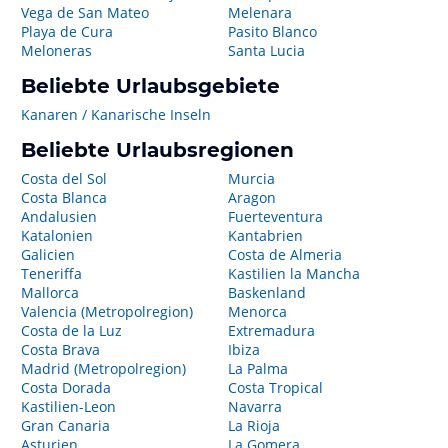
Vega de San Mateo
Melenara
Playa de Cura
Pasito Blanco
Meloneras
Santa Lucia
Beliebte Urlaubsgebiete
Kanaren / Kanarische Inseln
Beliebte Urlaubsregionen
Costa del Sol
Murcia
Costa Blanca
Aragon
Andalusien
Fuerteventura
Katalonien
Kantabrien
Galicien
Costa de Almeria
Teneriffa
Kastilien la Mancha
Mallorca
Baskenland
Valencia (Metropolregion)
Menorca
Costa de la Luz
Extremadura
Costa Brava
Ibiza
Madrid (Metropolregion)
La Palma
Costa Dorada
Costa Tropical
Kastilien-Leon
Navarra
Gran Canaria
La Rioja
Asturien
La Gomera