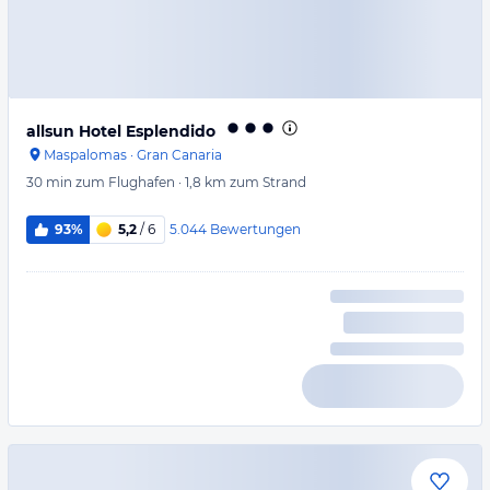
allsun Hotel Esplendido
Maspalomas
·
Gran Canaria
30 min
zum Flughafen
·
1,8 km
zum Strand
5.044
Bewertungen
93%
5,2
/ 6