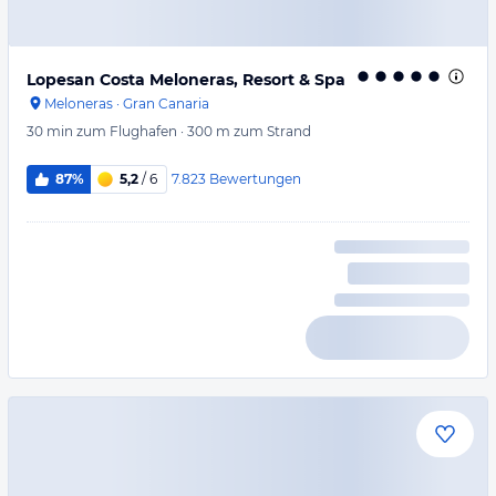
Lopesan Costa Meloneras, Resort & Spa
Meloneras
·
Gran Canaria
30 min
zum Flughafen
·
300 m
zum Strand
7.823
Bewertungen
87%
5,2
/ 6