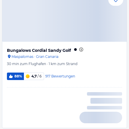
Bungalows Cordial Sandy Golf
Maspalomas
·
Gran Canaria
30 min
zum Flughafen
·
1 km
zum Strand
917
Bewertungen
88%
4,7
/ 6