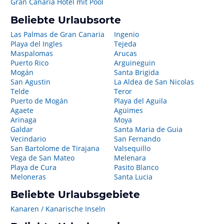
Gran Canaria Hotel mit Pool
Beliebte Urlaubsorte
Las Palmas de Gran Canaria
Ingenio
Playa del Ingles
Tejeda
Maspalomas
Arucas
Puerto Rico
Arguineguin
Mogán
Santa Brigida
San Agustin
La Aldea de San Nicolas
Telde
Teror
Puerto de Mogán
Playa del Aguila
Agaete
Agüimes
Arinaga
Moya
Galdar
Santa Maria de Guia
Vecindario
San Fernando
San Bartolome de Tirajana
Valsequillo
Vega de San Mateo
Melenara
Playa de Cura
Pasito Blanco
Meloneras
Santa Lucia
Beliebte Urlaubsgebiete
Kanaren / Kanarische Inseln