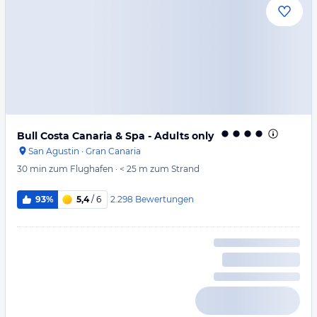
Bull Costa Canaria & Spa - Adults only
San Agustin
·
Gran Canaria
30 min
zum Flughafen
·
< 25 m
zum Strand
2.298
Bewertungen
93%
5,4
/ 6