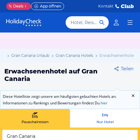
%
Deals
App öffnen
Kontakt
Hotel, Reiseziel
aub
Gran Canaria Urlaub
Gran Canaria Hotels
Erwachsenenhotel
Teilen
Erwachsenenhotel auf Gran
Canaria
Diese Hotelliste zeigt unsere am häufigsten gebuchten Hotels an.
Informationen zu Rankings und Bewertungen findest Du
hier
Pauschalreisen
Nur Hotel
Gran Canaria