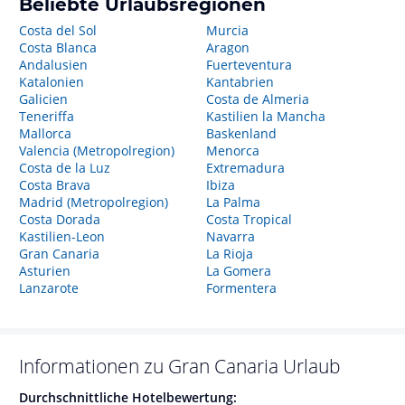
Beliebte Urlaubsregionen
Costa del Sol
Murcia
Costa Blanca
Aragon
Andalusien
Fuerteventura
Katalonien
Kantabrien
Galicien
Costa de Almeria
Teneriffa
Kastilien la Mancha
Mallorca
Baskenland
Valencia (Metropolregion)
Menorca
Costa de la Luz
Extremadura
Costa Brava
Ibiza
Madrid (Metropolregion)
La Palma
Costa Dorada
Costa Tropical
Kastilien-Leon
Navarra
Gran Canaria
La Rioja
Asturien
La Gomera
Lanzarote
Formentera
Informationen zu
Gran Canaria
Urlaub
Durchschnittliche Hotelbewertung: