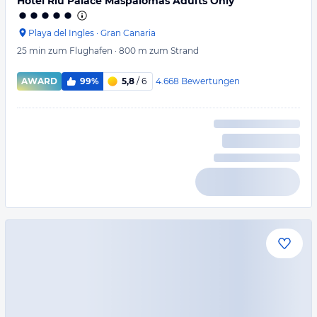
Hotel Riu Palace Maspalomas Adults Only
Playa del Ingles
·
Gran Canaria
25 min
zum Flughafen
·
800 m
zum Strand
4.668
Bewertungen
AWARD
99%
5,8
/ 6