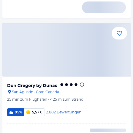
Don Gregory by Dunas
San Agustin
·
Gran Canaria
25 min
zum Flughafen
·
< 25 m
zum Strand
2.882
Bewertungen
95%
5,5
/ 6