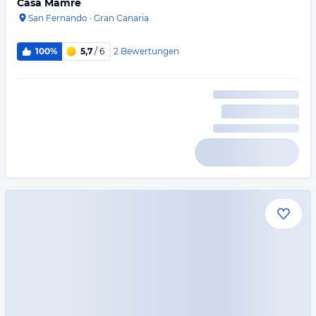
Casa Mamre
San Fernando
·
Gran Canaria
2
Bewertungen
100%
5,7
/ 6