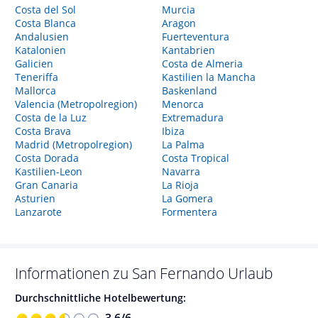
Costa del Sol
Murcia
Costa Blanca
Aragon
Andalusien
Fuerteventura
Katalonien
Kantabrien
Galicien
Costa de Almeria
Teneriffa
Kastilien la Mancha
Mallorca
Baskenland
Valencia (Metropolregion)
Menorca
Costa de la Luz
Extremadura
Costa Brava
Ibiza
Madrid (Metropolregion)
La Palma
Costa Dorada
Costa Tropical
Kastilien-Leon
Navarra
Gran Canaria
La Rioja
Asturien
La Gomera
Lanzarote
Formentera
Informationen zu
San Fernando
Urlaub
Durchschnittliche Hotelbewertung:
3,6
/
6