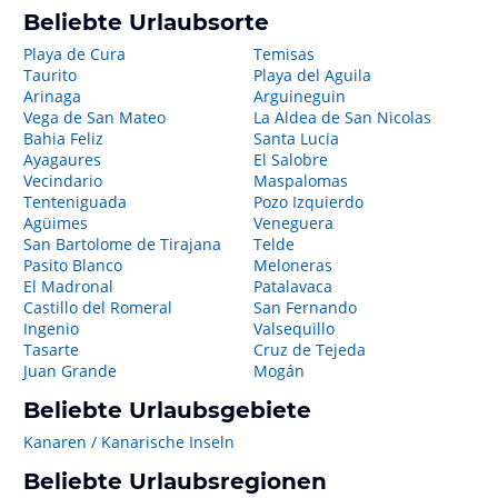
Beliebte Urlaubsorte
Playa de Cura
Temisas
Taurito
Playa del Aguila
Arinaga
Arguineguin
Vega de San Mateo
La Aldea de San Nicolas
Bahia Feliz
Santa Lucia
Ayagaures
El Salobre
Vecindario
Maspalomas
Tenteniguada
Pozo Izquierdo
Agüimes
Veneguera
San Bartolome de Tirajana
Telde
Pasito Blanco
Meloneras
El Madronal
Patalavaca
Castillo del Romeral
San Fernando
Ingenio
Valsequillo
Tasarte
Cruz de Tejeda
Juan Grande
Mogán
Beliebte Urlaubsgebiete
Kanaren / Kanarische Inseln
Beliebte Urlaubsregionen