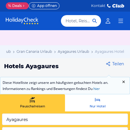
%
Deals
App öffnen
Kontakt
Hotel, Reiseziel
Urlaub
Gran Canaria Urlaub
Ayagaures Urlaub
Ayagaures Hotels
Teilen
Hotels Ayagaures
Diese Hotelliste zeigt unsere am häufigsten gebuchten Hotels an.
Informationen zu Rankings und Bewertungen findest Du
hier
Pauschalreisen
Nur Hotel
Ayagaures