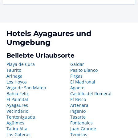
Hotels
Ayagaures
und
Umgebung
Beliebte Urlaubsorte
Playa de Cura
Galdar
Taurito
Pasito Blanco
Arinaga
Firgas
Los Hoyos
El Madronal
Vega de San Mateo
Agaete
Bahia Feliz
Castillo del Romeral
El Palmital
El Risco
Ayagaures
Artenara
Vecindario
Ingenio
Tenteniguada
Tasarte
Agüimes
Fontanales
Tafira Alta
Juan Grande
Las Goteras
Temisas