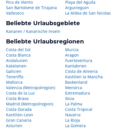
Pico de Viento
Playa del Aguila
San Bartolome de Tirajana
Arguineguin
Valleseco
La Aldea de San Nicolas
Beliebte Urlaubsgebiete
Kanaren / Kanarische Inseln
Beliebte Urlaubsregionen
Costa del Sol
Murcia
Costa Blanca
Aragon
Andalusien
Fuerteventura
Katalonien
Kantabrien
Galicien
Costa de Almeria
Teneriffa
Kastilien la Mancha
Mallorca
Baskenland
Valencia (Metropolregion)
Menorca
Costa de la Luz
Extremadura
Costa Brava
Ibiza
Madrid (Metropolregion)
La Palma
Costa Dorada
Costa Tropical
Kastilien-Leon
Navarra
Gran Canaria
La Rioja
Asturien
La Gomera