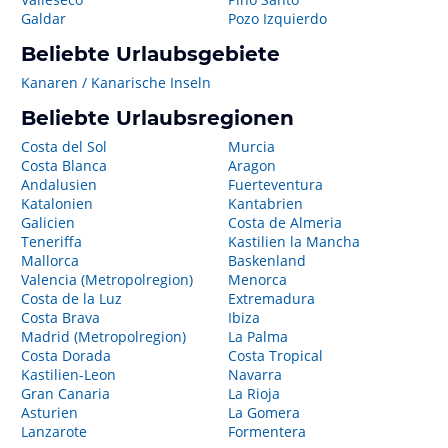
Galdar
Pozo Izquierdo
Beliebte Urlaubsgebiete
Kanaren / Kanarische Inseln
Beliebte Urlaubsregionen
Costa del Sol
Murcia
Costa Blanca
Aragon
Andalusien
Fuerteventura
Katalonien
Kantabrien
Galicien
Costa de Almeria
Teneriffa
Kastilien la Mancha
Mallorca
Baskenland
Valencia (Metropolregion)
Menorca
Costa de la Luz
Extremadura
Costa Brava
Ibiza
Madrid (Metropolregion)
La Palma
Costa Dorada
Costa Tropical
Kastilien-Leon
Navarra
Gran Canaria
La Rioja
Asturien
La Gomera
Lanzarote
Formentera