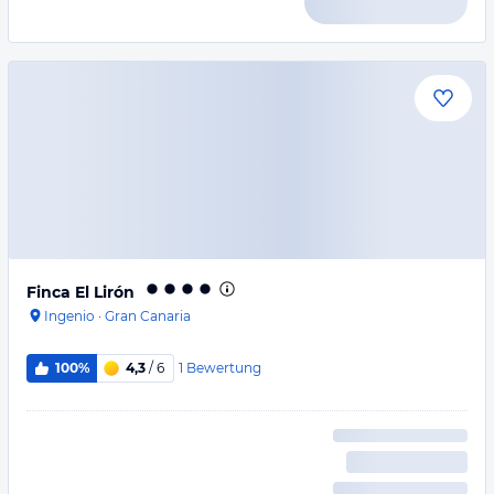
Finca El Lirón
Ingenio
·
Gran Canaria
1
Bewertung
100%
4,3
/ 6