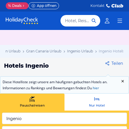
%
Deals
App öffnen
Kontakt
Hotel, Reiseziel
nien Urlaub
Gran Canaria Urlaub
Ingenio Urlaub
Ingenio Hotels
Teilen
Hotels Ingenio
Diese Hotelliste zeigt unsere am häufigsten gebuchten Hotels an.
Informationen zu Rankings und Bewertungen findest Du
hier
Pauschalreisen
Nur Hotel
Ingenio