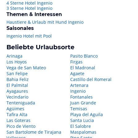
4 Sterne Hotel Ingenio
3 Sterne Hotel Ingenio
Themen & Interessen
Haustiere & Urlaub mit Hund Ingenio
Saisonales
Ingenio Hotel mit Pool
Beliebte Urlaubsorte
Arinaga
Pasito Blanco
Los Hoyos
Firgas
Vega de San Mateo
El Madronal
San Felipe
Agaete
Bahia Feliz
Castillo del Romeral
El Palmital
Artenara
Ayagaures
Ingenio
Vecindario
Fontanales
Tenteniguada
Juan Grande
Agüimes
Temisas
Tafira Alta
Playa del Aguila
Las Goteras
Santa Lucia
Pico de Viento
El Salobre
San Bartolome de Tirajana
Maspalomas
Valleseco
Pino Santo