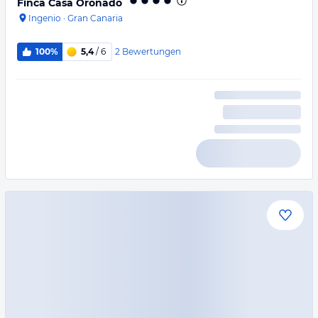
Finca Casa Oronado
Ingenio
·
Gran Canaria
2
Bewertungen
100%
5,4
/ 6