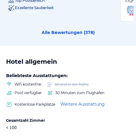
Top Poolbereich
Frühs
Exzellente Sauberkeit
Alle Bewertungen (
378
)
Hotel allgemein
Beliebteste Ausstattungen:
Wifi kostenfrei
Strand in der Nähe
Pool verfügbar
30 Minuten zum Flughafen
Weitere Ausstattung
Kostenlose Parkplätze
Gesamtzahl Zimmer
< 100