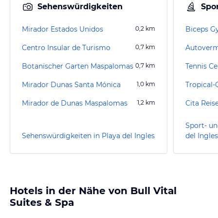
Sehenswürdigkeiten
Spor
Mirador Estados Unidos
0,2
km
Biceps 
Centro Insular de Turismo
0,7
km
Autoverm
Botanischer Garten Maspalomas
0,7
km
Tennis C
Mirador Dunas Santa Mónica
1,0
km
Tropical-
Mirador de Dunas Maspalomas
1,2
km
Cita Reis
Sport- un
Sehenswürdigkeiten in Playa del Ingles
del Ingles
Hotels in der Nähe von Bull Vital
Suites & Spa