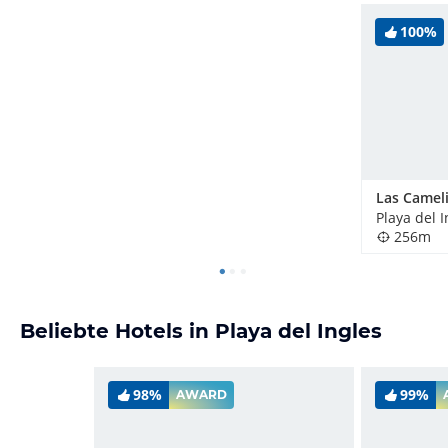
100%
Las Camel
Playa del 
256m
Beliebte Hotels in Playa del Ingles
98%
99%
AWARD