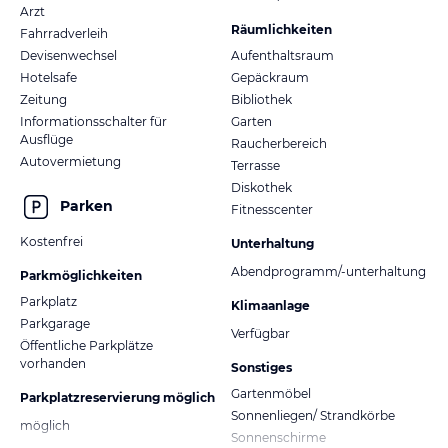
Arzt
Räumlichkeiten
Fahrradverleih
Devisenwechsel
Aufenthaltsraum
Hotelsafe
Gepäckraum
Zeitung
Bibliothek
Informationsschalter für
Garten
Ausflüge
Raucherbereich
Autovermietung
Terrasse
Diskothek
Parken
Fitnesscenter
Kostenfrei
Unterhaltung
Abendprogramm/-unterhaltung
Parkmöglichkeiten
Parkplatz
Klimaanlage
Parkgarage
Verfügbar
Öffentliche Parkplätze
vorhanden
Sonstiges
Gartenmöbel
Parkplatzreservierung möglich
Sonnenliegen/ Strandkörbe
möglich
Sonnenschirme