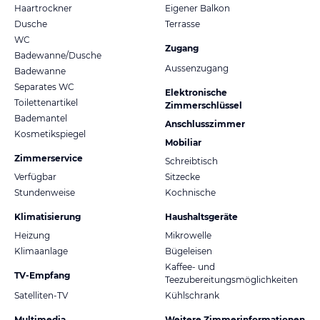
Haartrockner
Eigener Balkon
Dusche
Terrasse
WC
Zugang
Badewanne/Dusche
Aussenzugang
Badewanne
Separates WC
Elektronische
Toilettenartikel
Zimmerschlüssel
Bademantel
Anschlusszimmer
Kosmetikspiegel
Mobiliar
Zimmerservice
Schreibtisch
Verfügbar
Sitzecke
Stundenweise
Kochnische
Klimatisierung
Haushaltsgeräte
Heizung
Mikrowelle
Klimaanlage
Bügeleisen
Kaffee- und
TV-Empfang
Teezubereitungsmöglichkeiten
Satelliten-TV
Kühlschrank
Multimedia
Weitere Zimmerinformationen