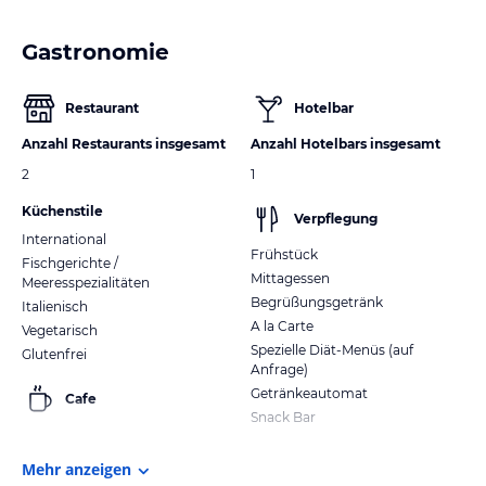
Gastronomie
Restaurant
Hotelbar
Anzahl Restaurants insgesamt
Anzahl Hotelbars insgesamt
2
1
Küchenstile
Verpflegung
International
Frühstück
Fischgerichte /
Mittagessen
Meeresspezialitäten
Begrüßungsgetränk
Italienisch
A la Carte
Vegetarisch
Spezielle Diät-Menüs (auf
Glutenfrei
Anfrage)
Getränkeautomat
Cafe
Snack Bar
Mehr anzeigen