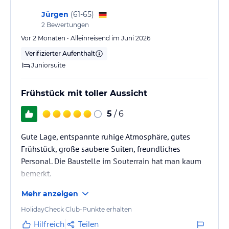
Fantastisch ist der Ausblick von der Poolterasse zu den Dünen
Jürgen
(
61-65
)
und dem Leuchtturm von Maspalomas.
2
Bewertungen
Vor 2 Monaten • Alleinreisend im Juni 2026
Hinweis:
Allgemeine und unverbindliche
Verifizierter Aufenthalt
Hoteliers-/Veranstalter-/Kataloginformationen. Alle Angaben
ohne Gewähr und ohne Prüfung durch HolidayCheck. Bitte
Juniorsuite
lies vor der Buchung die verbindlichen
Angebotsdetails
des
jeweiligen Veranstalters.
Frühstück mit toller Aussicht
5
/ 6
Gute Lage, entspannte ruhige Atmosphäre, gutes
Frühstück, große saubere Suiten, freundliches
Personal. Die Baustelle im Souterrain hat man kaum
bemerkt.
Mehr anzeigen
HolidayCheck Club-Punkte erhalten
Hilfreich
Teilen