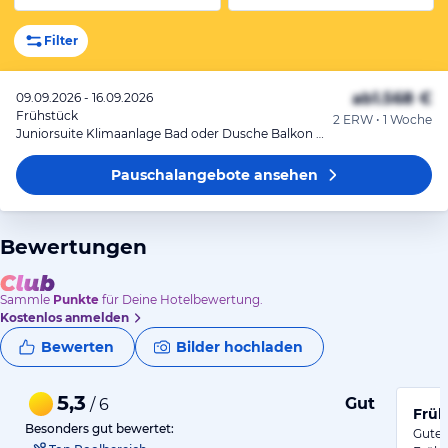
Filter
ab
1.568 €
09.09.2026 - 16.09.2026
Frühstück
2 ERW • 1 Woche
Juniorsuite Klimaanlage Bad oder Dusche Balkon o. Terrasse
Pauschalangebote
ansehen
Bewertungen
Sammle
Punkte
für Deine Hotelbewertung.
Kostenlos anmelden
Bewerten
Bilder hochladen
5,3
Gut
/ 6
Früh
Besonders gut bewertet:
Gute 