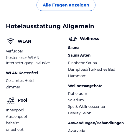
Alle Fragen anzeigen
Hotelausstattung Allgemein
Wellness
WLAN
Sauna
Verfügbar
Sauna Arten
Kostenloser WLAN-
Internetzugang inklusive
Finnische Sauna
Dampfbad/Türkisches Bad
WLAN Kostenfrei
Hammam
Gesamtes Hotel
Wellnessangebote
Zimmer
Ruheraum
Pool
Solarium
Spa & Wellnesscenter
Innenpool
Beauty Salon
Aussenpool
beheizt
Anwendungen/Behandlungen
unbeheizt
Ayurveda