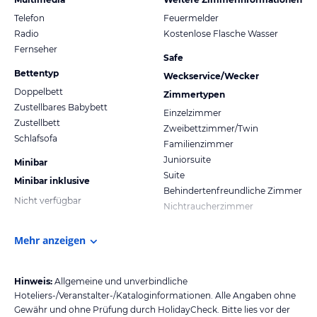
Telefon
Feuermelder
Radio
Kostenlose Flasche Wasser
Fernseher
Safe
Bettentyp
Weckservice/Wecker
Doppelbett
Zimmertypen
Zustellbares Babybett
Einzelzimmer
Zustellbett
Zweibettzimmer/Twin
Schlafsofa
Familienzimmer
Juniorsuite
Minibar
Suite
Minibar inklusive
Behindertenfreundliche Zimmer
Nicht verfügbar
Nichtraucherzimmer
Mehr anzeigen
Hinweis:
Allgemeine und unverbindliche
Hoteliers-/Veranstalter-/Kataloginformationen. Alle Angaben ohne
Gewähr und ohne Prüfung durch HolidayCheck. Bitte lies vor der