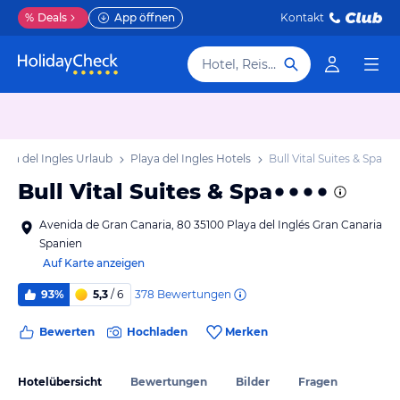
%
Deals
App öffnen
Kontakt
Hotel, Reiseziel
laya del Ingles Urlaub
Playa del Ingles Hotels
Bull Vital Suites & Spa
Bull Vital Suites & Spa
Avenida de Gran Canaria, 80 35100 Playa del Inglés Gran Canaria
Spanien
Auf Karte anzeigen
378
Bewertungen
93%
5,3
/ 6
Bewerten
Hochladen
Merken
Hotelübersicht
Bewertungen
Bilder
Fragen