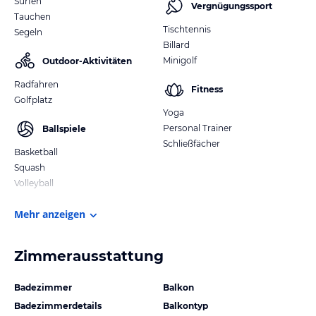
Surfen
Vergnügungssport
Tauchen
Tischtennis
Segeln
Billard
Minigolf
Outdoor-Aktivitäten
Radfahren
Fitness
Golfplatz
Yoga
Personal Trainer
Ballspiele
Schließfächer
Basketball
Squash
Volleyball
Mehr anzeigen
Zimmerausstattung
Badezimmer
Balkon
Badezimmerdetails
Balkontyp