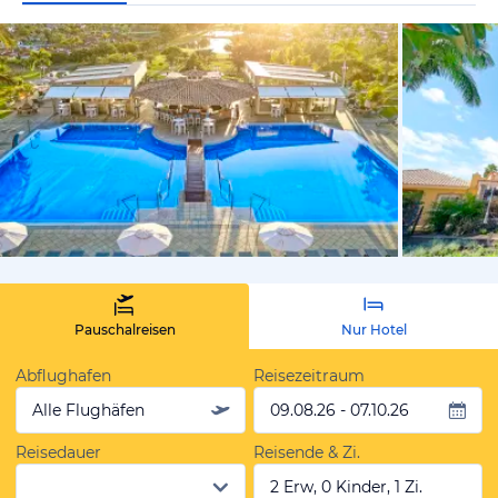
vom Hoteli
Pauschalreisen
Nur Hotel
Abflughafen
Reisezeitraum
Alle Flughäfen
09.08.26 - 07.10.26
Reisedauer
Reisende & Zi.
2 Erw, 0 Kinder, 1 Zi.