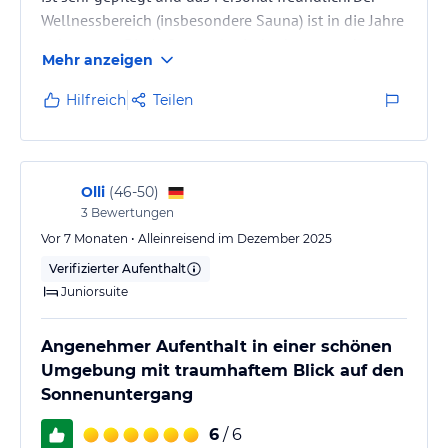
Wellnessbereich (insbesondere Sauna) ist in die Jahre
gekommen. Die Außenpools sind sehr angenehm,
Mehr anzeigen
einer davon beheizt und laden zum Entspannen ein.
Hilfreich
Teilen
Olli
(
46-50
)
3
Bewertungen
Vor 7 Monaten • Alleinreisend im Dezember 2025
Verifizierter Aufenthalt
Juniorsuite
Angenehmer Aufenthalt in einer schönen
Umgebung mit traumhaftem Blick auf den
Sonnenuntergang
6
/ 6