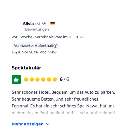
Silvia
(
51-55
)
1
Bewertungen
Vor 1 Woche • Verreist als Paar im Juli 2026
Verifizierter Aufenthalt
Junior Suite, Pool View
Spektakulär
6
/ 6
Sehr schönes Hotel. Bequem, um das Auto zu parken.
Sehr bequeme Betten. Und sehr freundliches
Personal. Es hat ein sehr schönes Spa. Nawal hat uns
mehrmals am Pool bedient und ist sehr professionell
und freundlich. Insgesamt ist es ein sehr
Mehr anzeigen
empfehlenswertes Hotel.