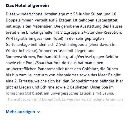
Das Hotel allgemein
Diese wunderschöne Hotelanlage mit 58 Junior-Suiten und 10
Doppelzimmern verteilt auf 2 Etagen, ist gehoben ausgestattet
mit exquisiten Materialien. Die gehobene Ausstattung des Hauses
bietet eine Empfangshalle mit Sitzgruppe, 24-Stunden-Rezeption,
Wi-Fi (gratis im gesamten Hotel) In der sehr gepflegten
Gartenanlage befinden sich 2 Swimmingpools (einer davon im
Winter beheizbar), Sonnenterrasse mit Liegen und
Sonnenschirmen, Poolhandtücher gratis/Wechsel gegen Gebühr
sowie eine Pool-/Snackbar. Von dort aus hat man einen
unübertrefflichen Panoramablick über den Golfplatz, die Dünen
bis hin zum Leuchtturm von Maspalomas sowie das Meer. Es gibt
eine 2. Terrasse, welche sich bei den Doppelzimmern befindet, hier
gibt es Liegen und Schirme sowie 2 Balibetten. Unser Spa im
römischen Stil bietet ein unvergessliches Erlebnis mit Sauna,
Thermalbecken und Dampfbad. Es werden verschiedene Arten von
Massagen und verschiedene Schönheitsbehandlungen angeboten.
Wir haben auch ein Fitnessstudio, das mit den neuesten Geräten
Mehr anzeigen
ausgestattet ist, um alle Arten von Übungen durchzuführen. Wir
bieten Ihnen medizinische Dienstleistungen und innovative
Rehabilitationsbehandlungen. Auf Wunsch können sie gegen