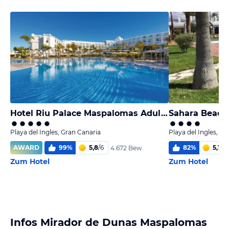
Hotel Riu Palace Maspalomas Adults Only
Sahara Beach
Playa del Ingles, Gran Canaria
Playa del Ingles, Gr
AWARD
99
%
5,8
/
6
82
%
5,1
/
6
4.672 Bew.
Zum Hotel
Zum Hotel
Infos Mirador de Dunas Maspalomas