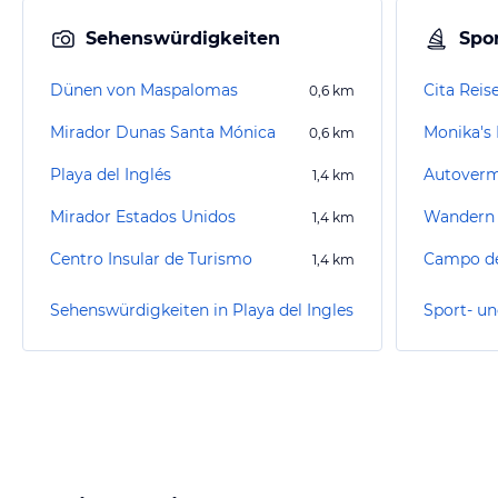
Sehenswürdigkeiten
Spor
Dünen von Maspalomas
Cita Reis
0,6
km
Mirador Dunas Santa Mónica
Monika's 
0,6
km
Playa del Inglés
Autoverm
1,4
km
Mirador Estados Unidos
1,4
km
Centro Insular de Turismo
Campo de
1,4
km
Sehenswürdigkeiten in Playa del Ingles