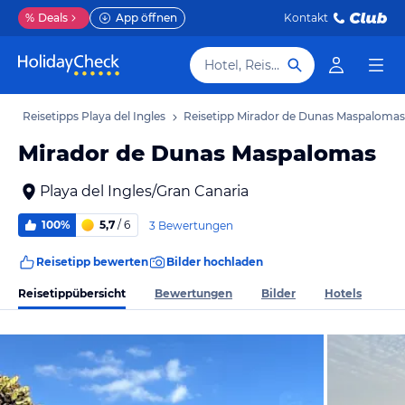
%
Deals
App öffnen
Kontakt
Hotel, Reiseziel
b
Reisetipps Playa del Ingles
Reisetipp Mirador de Dunas Maspalomas
Mirador de Dunas Maspalomas
Playa del Ingles/Gran Canaria
100%
5,7
/ 6
3 Bewertungen
Reisetipp bewerten
Bilder hochladen
Reisetippübersicht
Bewertungen
Bilder
Hotels