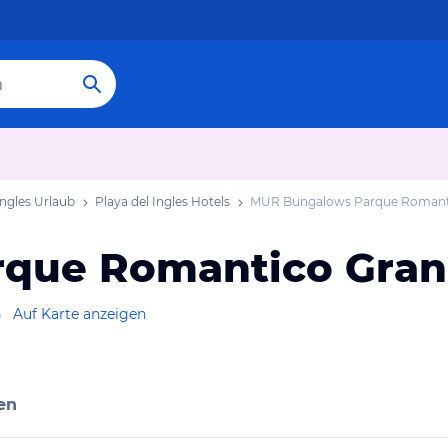
Ingles Urlaub
Playa del Ingles Hotels
MUR Bungalows Parque Romanti
que Romantico Gran
n
Auf Karte anzeigen
en