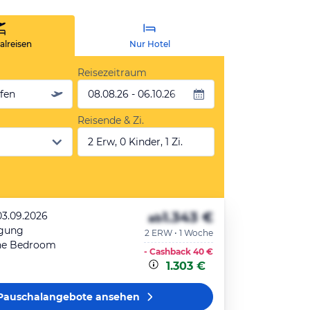
lreisen
Nur Hotel
Reisezeitraum
äfen
08.08.26 - 06.10.26
Reisende & Zi.
2 Erw, 0 Kinder, 1 Zi.
1.343 €
03.09.2026
ab
egung
2 ERW • 1 Woche
ne Bedroom
- Cashback
40 €
1.303 €
Pauschalangebote
ansehen