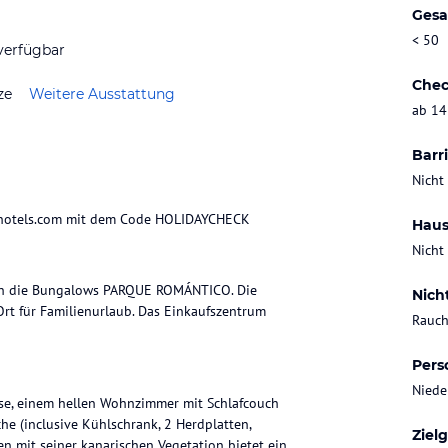
Gesa
< 50
verfügbar
Chec
ze
Weitere Ausstattung
ab 14
Barri
Nicht
urhotels.com mit dem Code HOLIDAYCHECK
Haus
Nicht
ch die Bungalows PARQUE ROMÁNTICO. Die
Nich
 Ort für Familienurlaub. Das Einkaufszentrum
Rauch
Pers
Niede
sse, einem hellen Wohnzimmer mit Schlafcouch
 (inclusive Kühlschrank, 2 Herdplatten,
Ziel
en mit seiner kanarischen Vegetation bietet ein