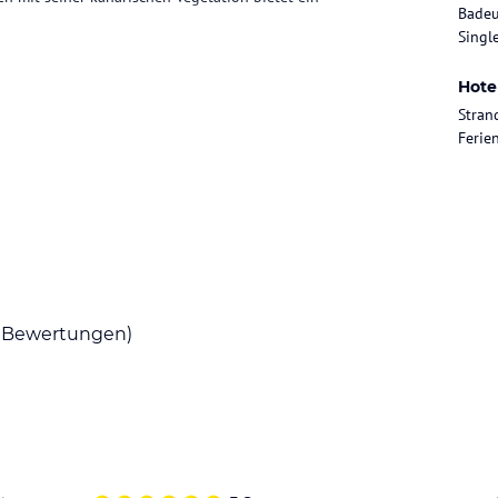
Badeu
Singl
Hote
Möglichkeit in unserem á-la carte Restaurant
Stran
enu.
Feri
sen, Liegestühle und zwei Süsswasser-
ie Schwimmbäder sind im Winter beheizt.
Bewertungen)
ataloginformationen. Alle Angaben ohne
uchung die verbindlichen
Angebotsdetails
des