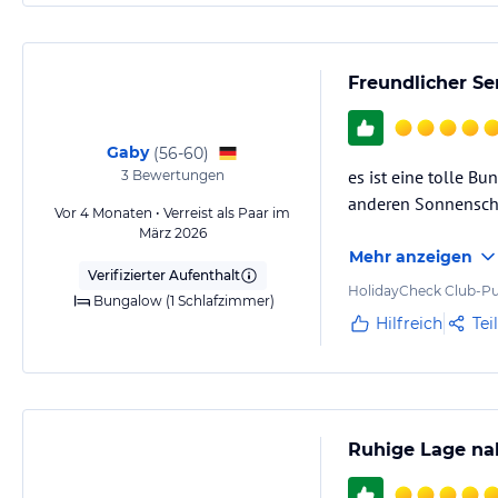
Freundlicher Se
Gaby
(
56-60
)
es ist eine tolle B
3
Bewertungen
anderen Sonnenschi
Vor 4 Monaten • Verreist als Paar im
März 2026
Mehr anzeigen
Verifizierter Aufenthalt
HolidayCheck Club-Pu
Bungalow (1 Schlafzimmer)
Hilfreich
Tei
Ruhige Lage na