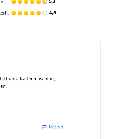
ie
5,3
terh.
4,8
lschrank. Kaffeemaschine,
en.
Melden