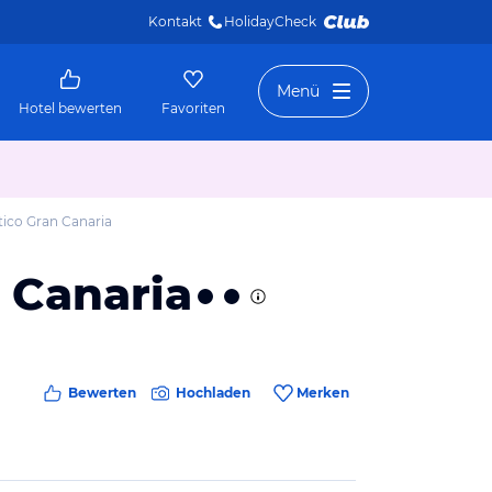
Kontakt
HolidayCheck 
Menü
Hotel bewerten
Favoriten
co Gran Canaria
 Canaria
Bewerten
Hochladen
Merken