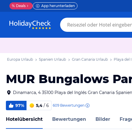
%
Deals
App herunterladen
Europa Urlaub
Spanien Urlaub
Gran Canaria Urlaub
Playa del 
MUR Bungalows Par
Dinamarca, 4 35100 Playa del Inglés Gran Canaria Spanie
97%
5,4
/ 6
609
Bewertungen
Hotelübersicht
Bewertungen
Bilder
Frag