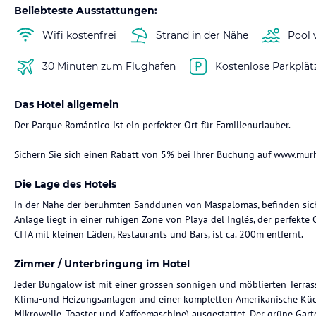
Beliebteste Ausstattungen:
Wifi kostenfrei
Strand in der Nähe
Pool 
30 Minuten zum Flughafen
Kostenlose Parkplät
Das Hotel allgemein
Der Parque Romántico ist ein perfekter Ort für Familienurlauber.
Sichern Sie sich einen Rabatt von 5% bei Ihrer Buchung auf www.m
Die Lage des Hotels
In der Nähe der berühmten Sanddünen von Maspalomas, befinden si
Anlage liegt in einer ruhigen Zone von Playa del Inglés, der perfekte
CITA mit kleinen Läden, Restaurants und Bars, ist ca. 200m entfernt.
Zimmer / Unterbringung im Hotel
Jeder Bungalow ist mit einer grossen sonnigen und möblierten Terra
Klima-und Heizungsanlagen und einer kompletten Amerikanische Küche
Mikrowelle, Toaster und Kaffeemaschine) ausgestattet. Der grüne Gart