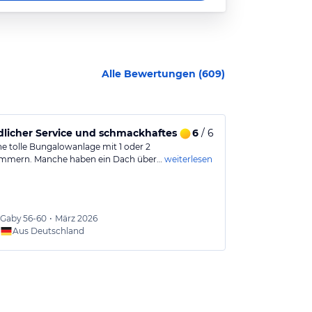
Alle Bewertungen (
609
)
ce
licher Service und schmackhaftes Essen im Restaurant.
6
/ 6
Ruhige Lage
ine tolle Bungalowanlage mit 1 oder 2
Schön bepflanz
immern. Manche haben ein Dach über…
weiterlesen
Geschäftenähe. 
Gaby
56-60
•
März 2026
Rinaka
Aus Deutschland
Aus