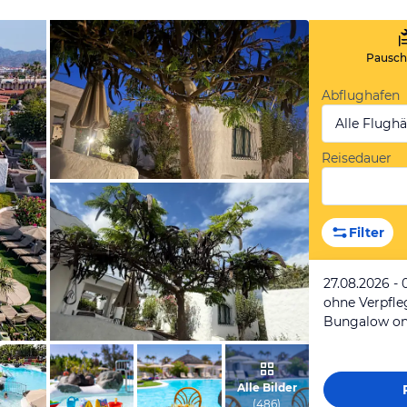
Pauscha
Abflughafen
Alle Flugh
Reisedauer
von Frank , Juni 2026
Filter
27.08.2026 - 
ohne Verpfl
Bungalow o
von Frank , Juni 2026
Alle Bilder
(
486
)