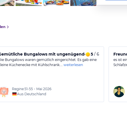
den
Gemütliche Bungalows mit ungenügendem Restaurantservi
5
/ 6
Freund
Die Bungalows waren gemütlich eingerichtet. Es gab eine
es ist e
kleine Küchenecke mit Kühlschrank.…
weiterlesen
Schlafz
Regine
51-55
•
Mai 2026
Aus Deutschland