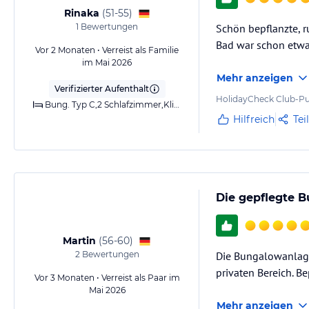
Rinaka
(
51-55
)
1
Bewertungen
Schön bepflanzte, r
Bad war schon etwa
Vor 2 Monaten • Verreist als Familie
im Mai 2026
Mehr anzeigen
Verifizierter Aufenthalt
HolidayCheck Club-Pu
Bung. Typ C,2 Schlafzimmer,Klimaanlage,Heizung,Bad oder Dusche,Terrasse
Hilfreich
Tei
Die gepflegte B
Martin
(
56-60
)
2
Bewertungen
Die Bungalowanlage 
privaten Bereich. B
Vor 3 Monaten • Verreist als Paar im
Mai 2026
Mehr anzeigen