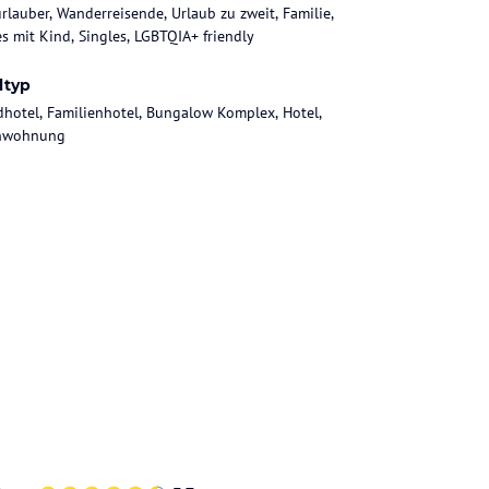
rlauber, Wanderreisende, Urlaub zu zweit, Familie,
es mit Kind, Singles, LGBTQIA+ friendly
ltyp
dhotel, Familienhotel, Bungalow Komplex, Hotel,
enwohnung