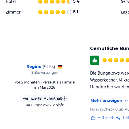
Hotel
5,4
Serv
Zimmer
5,1
Lag
Gemütliche Bun
Regine
(
51-55
)
Die Bungalows ware
3
Bewertungen
Wasserkocher, Mikr
Vor 2 Monaten • Verreist als Familie
Handtücher wurden 
im Mai 2026
Verifizierter Aufenthalt
Mehr anzeigen
Bungalow 2Schlafz.
HolidayCheck Club-Pu
Hilfreich
Tei