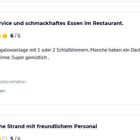
rvice und schmackhaftes Essen im Restaurant.
6
/ 6
ungalowanlage mit 1 oder 2 Schlafzimmern. Manche haben ein Dach
rme. Super gemütlich .
nkte erhalten
len
he Strand mit freundlichem Personal
5
/ 6