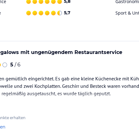
ice
5,8
Gastronom
e
5,7
Sport & Un
galows mit ungenügendem Restaurantservice
5
/ 6
n gemütlich eingerichtet. Es gab eine kleine Küchenecke mit Küh
owelle und zwei Kochplatten. Geschirr und Besteck waren vorhand
regelmäßig ausgetauscht, es wurde täglich geputzt.
nkte erhalten
len