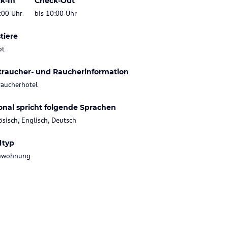
k-In
Check-Out
:00 Uhr
bis 10:00 Uhr
tiere
bt
traucher- und Raucherinformation
raucherhotel
onal spricht folgende Sprachen
ösisch, Englisch, Deutsch
ltyp
enwohnung