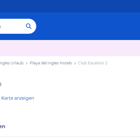
Ingles Urlaub
Playa del Ingles Hotels
Club Excelsior 2
 Karte anzeigen
en