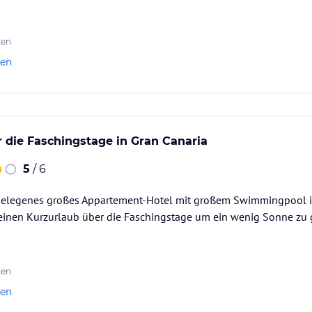
ten
len
 die Faschingstage in Gran Canaria
5
/ 6
elegenes großes Appartement-Hotel mit großem Swimmingpool in
r einen Kurzurlaub über die Faschingstage um ein wenig Sonne zu
ten
len