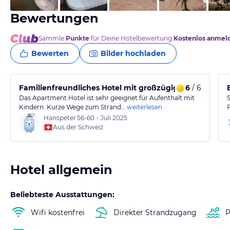
Bewertungen
Sammle
Punkte
für Deine Hotelbewertung.
Kostenlos anmel
Bewerten
Bilder hochladen
Familienfreundliches Hotel mit großzügigem Apartme
6
/ 6
Das Apartment Hotel ist sehr geeignet für Aufenthalt mit
Kindern. Kurze Wege zum Strand…
weiterlesen
Hanspeter
56-60
•
Juli 2025
Aus der Schweiz
Hotel allgemein
Beliebteste Ausstattungen:
Wifi kostenfrei
Direkter Strandzugang
P