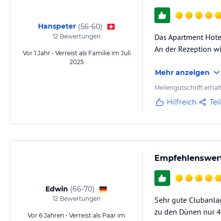
Hanspeter
(
56-60
)
Das Apartment Hotel
12
Bewertungen
An der Rezeption wi
Vor 1 Jahr • Verreist als Familie im Juli
2025
Mehr anzeigen
Meilengutschrift erhal
Hilfreich
Tei
Empfehlenswert
Edwin
(
66-70
)
12
Bewertungen
Sehr gute Clubanlag
zu den Dünen nur 
Vor 6 Jahren • Verreist als Paar im