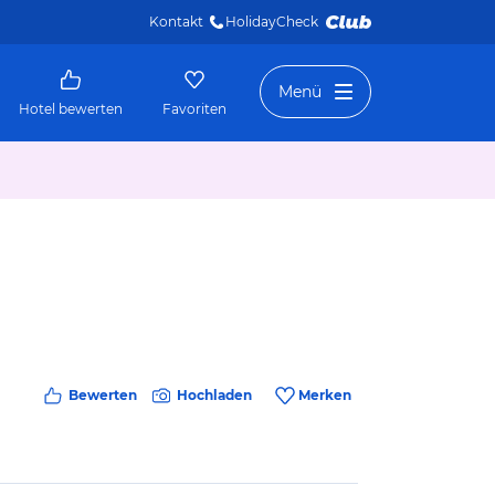
Kontakt
HolidayCheck 
Menü
Hotel bewerten
Favoriten
Bewerten
Hochladen
Merken