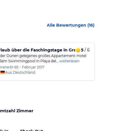
Alle Bewertungen (
16
)
laub über die Faschingstage in Gran Canaria
5
/ 6
Tolles Apar
der Dünen gelegenes großes Appartement-Hotel
Renoviertes Ap
ßem Swimmingpool in Playa del…
weiterlesen
Std.-Rezeption 
Irene
61-65
•
Februar 2017
Peppi1
Aus Deutschland
Aus
mtzahl Zimmer