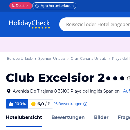
%
Deals
App herunterladen
Europa Urlaub
Spanien Urlaub
Gran Canaria Urlaub
Playa del 
Club Excelsior 2
Avenida De Tirajana 8 35100 Playa del Inglés Spanien
Auf
100%
6,0
/ 6
16
Bewertungen
Hotelübersicht
Bewertungen
Bilder
Frag