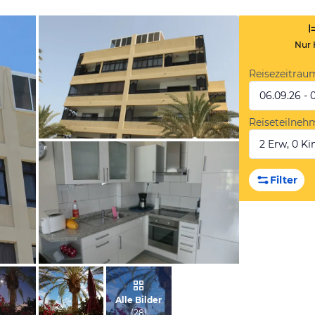
Nur 
Reisezeitrau
06.09.26 - 
Reiseteilneh
2 Erw, 0 Kin
von Dirk, Juli 2012
Filter
von Monika, November 2014
Alle Bilder
(
28
)