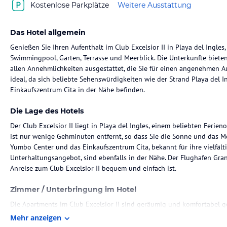
Kostenlose Parkplätze
Weitere Ausstattung
Das Hotel allgemein
Genießen Sie Ihren Aufenthalt im Club Excelsior II in Playa del Ingl
Swimmingpool, Garten, Terrasse und Meerblick. Die Unterkünfte biet
allen Annehmlichkeiten ausgestattet, die Sie für einen angenehmen Au
ideal, da sich beliebte Sehenswürdigkeiten wie der Strand Playa del 
Einkaufszentrum Cita in der Nähe befinden.
Die Lage des Hotels
Der Club Excelsior II liegt in Playa del Ingles, einem beliebten Ferien
ist nur wenige Gehminuten entfernt, so dass Sie die Sonne und das M
Yumbo Center und das Einkaufszentrum Cita, bekannt für ihre vielfäl
Unterhaltungsangebot, sind ebenfalls in der Nähe. Der Flughafen Gran 
Anreise zum Club Excelsior II bequem und einfach ist.
Zimmer / Unterbringung im Hotel
Die Apartments im Club Excelsior II sind geräumig und komfortabel g
von Zuhause. Jede Wohneinheit verfügt über ein Schlafsofa und einen
Mehr anzeigen
entspannen können. Zur Ausstattung gehören ein Flachbild-Sat-TV, ei