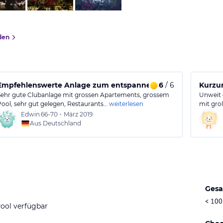
den
nt
Empfehlenswerte Anlage zum entspannen und Zentral
6
/ 6
Kurzur
Sehr gute Clubanlage mit grossen Apartements, grossem
Unweit 
Pool, sehr gut gelegen, Restaurants…
weiterlesen
mit gro
Edwin
66-70
•
März 2019
Aus Deutschland
Gesa
< 100
ool verfügbar