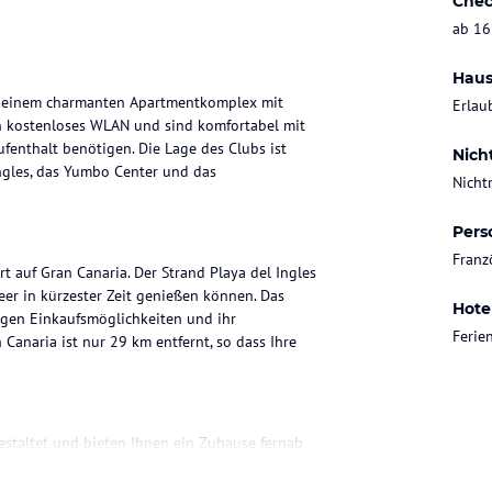
Chec
ab 16
Haus
es, einem charmanten Apartmentkomplex mit
Erlau
en kostenloses WLAN und sind komfortabel mit
fenthalt benötigen. Die Lage des Clubs ist
Nich
Ingles, das Yumbo Center und das
Nicht
Pers
Franz
ort auf Gran Canaria. Der Strand Playa del Ingles
eer in kürzester Zeit genießen können. Das
Hote
tigen Einkaufsmöglichkeiten und ihr
Feri
Canaria ist nur 29 km entfernt, so dass Ihre
estaltet und bieten Ihnen ein Zuhause fernab
 separaten Wohnbereich, in dem Sie sich
ne gut ausgestattete Küche mit Essbereich, ein