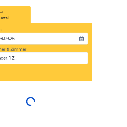
Hotel
m
08.09.26
mer & Zimmer
der, 1 Zi.